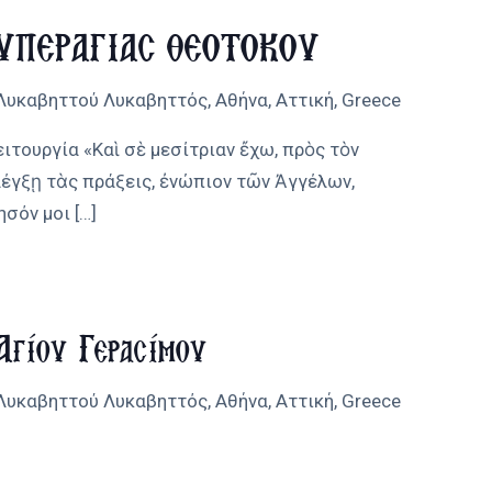
ΥΠΕΡΑΓΙΑΣ ΘΕΟΤΟΚΟΥ
 Λυκαβηττού
Λυκαβηττός, Αθήνα, Αττική, Greece
ιτουργία «Καὶ σὲ μεσίτριαν ἔχω, πρὸς τὸν
λέγξῃ τὰς πράξεις, ἐνώπιον τῶν Ἀγγέλων,
ησόν μοι
[…]
Αγίου Γερασίμου
 Λυκαβηττού
Λυκαβηττός, Αθήνα, Αττική, Greece