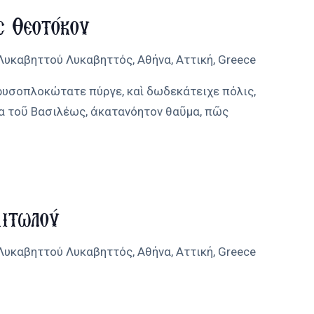
ς Θεοτόκου
 Λυκαβηττού
Λυκαβηττός, Αθήνα, Αττική, Greece
ρυσοπλοκώτατε πύργε, καὶ δωδεκάτειχε πόλις,
α τοῦ Βασιλέως, ἀκατανόητον θαῦμα, πῶς
Αιτωλού
 Λυκαβηττού
Λυκαβηττός, Αθήνα, Αττική, Greece