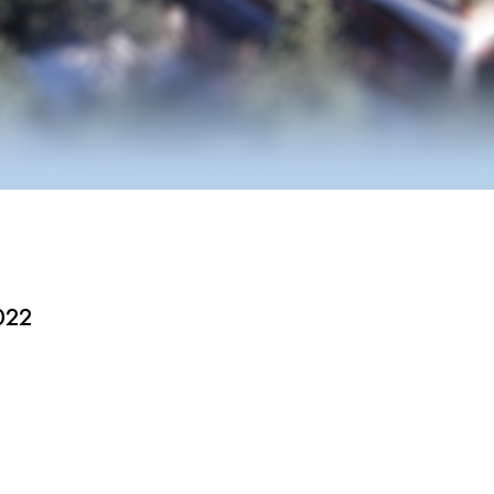
ς
022