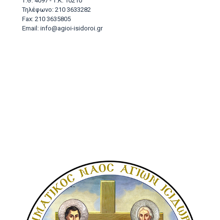
Τ.Θ. 4097 - Τ.Κ. 10210
Τηλέφωνο: 210 3633282
Fax: 210 3635805
Email: info@agioi-isidoroi.gr