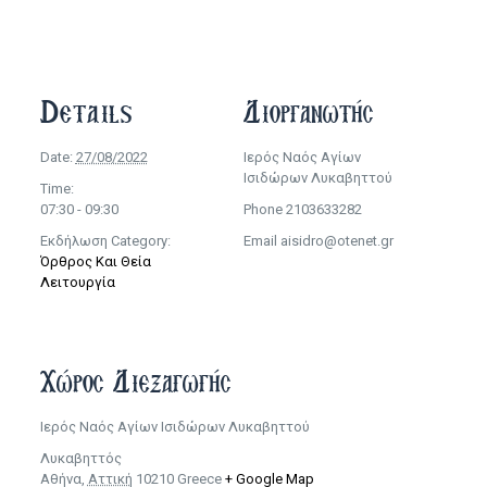
Details
Διοργανωτής
Date:
27/08/2022
Ιερός Ναός Αγίων
Ισιδώρων Λυκαβηττού
Time:
07:30 - 09:30
Phone
2103633282
Εκδήλωση Category:
Email
aisidro@otenet.gr
Όρθρος Και Θεία
Λειτουργία
Χώρος Διεξαγωγής
Ιερός Ναός Αγίων Ισιδώρων Λυκαβηττού
Λυκαβηττός
Αθήνα
,
Αττική
10210
Greece
+ Google Map