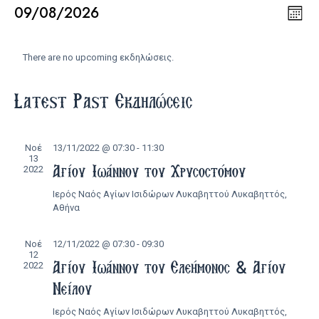
09/08/2026
Εκδ
Vie
Mon
Select
Vie
date.
Calendar
Navi
Nav
There are no upcoming εκδηλώσεις.
of
Latest Past Εκδηλώσεις
Εκδηλώσεις
Νοέ
13/11/2022 @ 07:30
-
11:30
13
Αγίου Ιωάννου του Χρυσοστόμου
2022
Ιερός Ναός Αγίων Ισιδώρων Λυκαβηττού
Λυκαβηττός,
Αθήνα
Νοέ
12/11/2022 @ 07:30
-
09:30
12
Αγίου Ιωάννου του Ελεήμονος & Αγίου
2022
Νείλου
Ιερός Ναός Αγίων Ισιδώρων Λυκαβηττού
Λυκαβηττός,