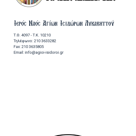
Ιερός Ναός Αγίων Ισιδώρων Λυκαβηττού
Τ.Θ. 4097 - Τ.Κ. 10210
Τηλέφωνο: 210 3633282
Fax: 210 3635805
Email: info@agioi-isidoroi.gr