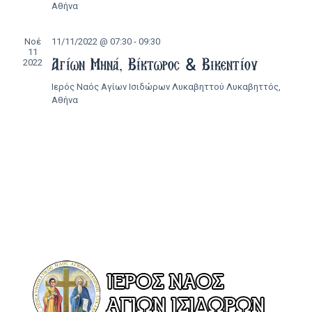
Αθήνα
Νοέ
11/11/2022 @ 07:30
-
09:30
11
Αγίων Μηνά, Βίκτωρος & Βικεντίου
2022
Ιερός Ναός Αγίων Ισιδώρων Λυκαβηττού
Λυκαβηττός,
Αθήνα