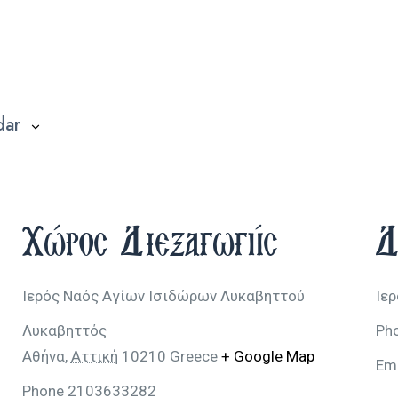
dar
Χώρος Διεξαγωγής
Δ
Ιερός Ναός Αγίων Ισιδώρων Λυκαβηττού
Ιε
Λυκαβηττός
Ph
Αθήνα
,
Αττική
10210
Greece
+ Google Map
Em
Phone
2103633282