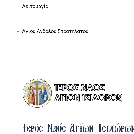
Λειτουργία
Αγίου Ανδρέου Στρατηλάτου
Ιερός Ναός Αγίων Ισιδώρω