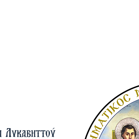
ν Λυκαβηττού