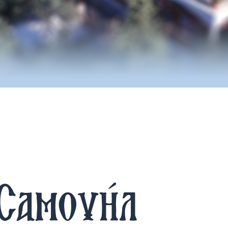
Σαμουήλ