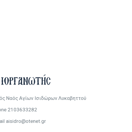
ιοργανωτής
ρός Ναός Αγίων Ισιδώρων Λυκαβηττού
one
2103633282
ail
aisidro@otenet.gr