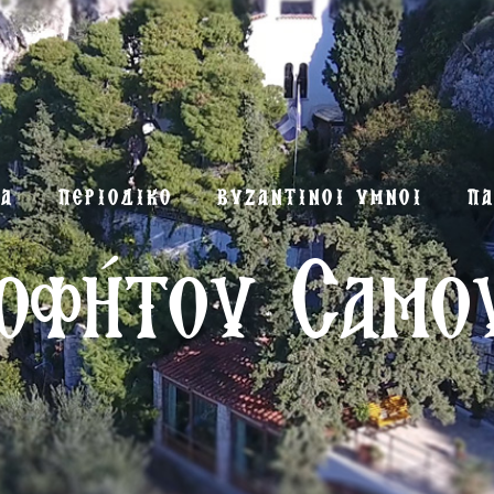
ΜΑ
ΠΕΡΙΟΔΙΚΟ
ΒΥΖΑΝΤΙΝΟΙ ΥΜΝΟΙ
ΠΑ
οφήτου Σαμο