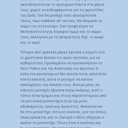
ακατάπαυστη και το εργόχειρο πάντα στα χέρια
τους, χωρίς να ενδιαφέρονται για τις φροντίδες
της ζωής. Ένα δε μονάχα τους απασχολούσε
όλους, πως καθένας απ' αυτούς, θα νέκρωνε το
σώμα του στον κόσμο. Σαν τροφή είχαν τα
θεόπνευστα λόγια, έτρεφαν όμως και το σώμα
τους, αλλά μόνο με τα απαραίτητα, δηλ. το ψωμί
και το νερό.
Ύστερα από αρκετές μέρες έφτασε ο καιρός που
οι χριστιανοί έκαναν τις ιερές νηστείες, για να
καθαριστούν, προκειμένου να προσκυνήσουν το
Θείο Πάθος και την Ανάσταση του Χριστού. Η
πύλη του μοναστηριού δεν άνοιξε ποτέ, αλλά ήταν
πάντα κλειστή, ώστε οι μοναχοί να κάνουν
ανενόχλητοι την άσκησή τους. Άνοιγε μόνο, αν
κάποιος μοναχός έβγαινε λόγω ανάγκης, γιατί ο
τόπος ήταν έρημος και στους περισσότερους από
τα γειτονικά μοναστήρια ήταν όχι μόνο
αδιαπέρατος, αλλά και άγνωστος. Φυλασσόταν
δε στο μοναστήρι τέτοιος κανόνας, για τον οποίο,
όπως φαίνεται, και το Ζωσιμά ο Θεός οδήγησε σ΄
εκείνο το μοναστήρι. Ποιος ήταν ο κανόνας και