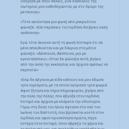
Οδήγησέ με όπου θέλεις, γίνε δάσκαλος της
σωτηρίας μου καθοδηγώντας με στο δρόμο της
μετάνοιας».
«Τότε ακούστηκε μια φωνή από μακρυά που
φώναζε: «Εάν περάσεις τον Ιορδάνη θα βρεις καλή
ανάπαυση».
Εγώ τότε άκουσα αυτή τη φωνή πίστεψα ότι σε
μένα απευθυνόταν και με δάκρυα στα μάτια
φώναξα: «Δέσποινα, Δέσποινα, μην με
εγκαταλείπεις».»Όταν δε φώναξα αυτά, βγήκα
από την αυλή της εκκλησίας και άρχισα αμέσως να
περπατώ»
«Ενώ δε έβγαινα με είδε κάποιος και μου έδωσε
τρία νομίσματα, με τα οποία αγόρασα τρία ψωμιά.
Αφού ζήτησα και πήρα πληροφορίες, βγήκα από
την πύλη της πόλης, που έβγαζε στον Ιορδάνη
ποταμό και άρχισα με κλάματα την οδοιπορία.
Γύρω στη δύση του ήλιου έφτασα στο ναό του
Ιωάννη του Βαπτιστή, που βρίσκεται κοντά στον
Ιορδάνη και αφού προσκύνησα πρώτα, πήγα
ύστερα στον ποταμό, όπου έβρεξα τα χέρια και
το πρόσωπό μου, και ακολούθως μετάλαβα των