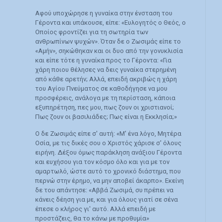
Αφού υποχώρησε η γυναίκα στην ένσταση του
Γέροντα και υπάκουσε, είπε: «Ευλογητός ο Θεός, ο
Οποίος φροντίζει για τη σωτηρία των
ανθρωπίνων ψυχών». Όταν δε ο Ζωσιμάς είπε το
«Αμήν», σηκώθηκαν και οι δυο από την γονυκλισία
και είπε τότε η γυναίκα προς το Γέροντα: «Για
χάρη ποιου θέλησες να δεις γυναίκα στερημένη
από κάθε αρετήν; Αλλά, επειδή ακριβώς η χάρη
του Αγίου Πνεύματος σε καθοδήγησε να μου
προσφέρεις, ανάλογα με τη περίσταση, κάποια
εξυπηρέτηση, πες μου, πως ζουν οι χριστιανοί;
Πως ζουν οι βασιλιάδες; Πως είναι η Εκκλησία;»
Ο δε Ζωσιμάς είπε σ' αυτή: «Μ' ένα λόγο, Μητέρα
Οσία, με τις δικές σου ο Χριστός χάρισε σ' όλους
ειρήνη. Δέξου όμως παράκληση ανάξιου Γέροντα
και ευχήσου για τον κόσμο όλο και για με τον
αμαρτωλό, ώστε αυτό το χρονικό διάστημα, που
περνώ στην έρημο, να μην αποβεί άκαρπο». Εκείνη
δε του απάντησε: «Αββά Ζωσιμά, συ πρέπει να
κάνεις δέηση για με, και για όλους γιατί σε σένα
έπεσε ο κλήρος γι' αυτό. Αλλά επειδή με
προστάζεις, θα το κάνω με προθυμία»