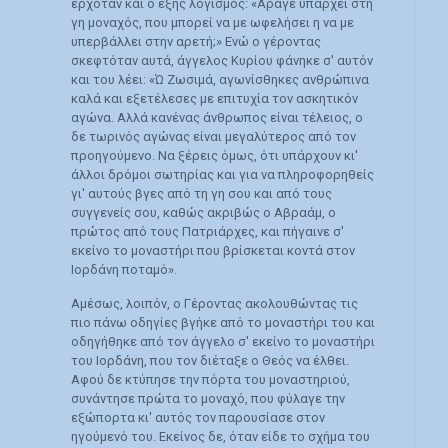
ερχόταν και ο εξής λογισμός: «Άραγε υπάρχει στη
γη μοναχός, που μπορεί να με ωφελήσει η να με
υπερβάλλει στην αρετή;» Ενώ ο γέροντας
σκεφτόταν αυτά, άγγελος Κυρίου φάνηκε σ' αυτόν
και του λέει: «Ώ Ζωσιμά, αγωνίσθηκες ανθρώπινα
καλά και εξετέλεσες με επιτυχία τον ασκητικόν
αγώνα. Αλλά κανένας άνθρωπος είναι τέλειος, ο
δε τωρινός αγώνας είναι μεγαλύτερος από τον
προηγούμενο. Να ξέρεις όμως, ότι υπάρχουν κι'
άλλοι δρόμοι σωτηρίας και για να πληροφορηθείς
γι' αυτούς βγες από τη γη σου και από τους
συγγενείς σου, καθώς ακριβώς ο Αβραάμ, ο
πρώτος από τους Πατριάρχες, και πήγαινε σ'
εκείνο το μοναστήρι που βρίσκεται κοντά στον
Ιορδάνη ποταμό».
Αμέσως, λοιπόν, ο Γέροντας ακολουθώντας τις
πιο πάνω οδηγίες βγήκε από το μοναστήρι του και
οδηγήθηκε από τον άγγελο σ' εκείνο το μοναστήρι
του Ιορδάνη, που τον διέταξε ο Θεός να έλθει.
Αφού δε κτύπησε την πόρτα του μοναστηριού,
συνάντησε πρώτα το μοναχό, που φύλαγε την
εξώπορτα κι' αυτός τον παρουσίασε στον
ηγούμενό του. Εκείνος δε, όταν είδε το σχήμα του