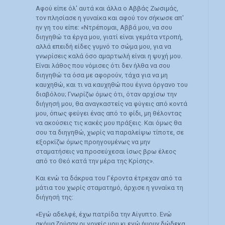
Αφού είπε όλ' αυτά και άλλα ο Αββάς Ζωσιμάς,
τον πλησίασε η γυναίκα και αφού τον σήκωσε απ'
ην γη του είπε: «Ντρέπομαι, Αββά μου, να σου
διηγηθώ τα έργα μου, γιατί είναι γεμάτα ντροπή,
αλλά επειδή είδες γυμνό το σώμα μου, για να
γνωρίσεις καλά όσο αμαρτωλή είναι η ψυχή μου.
Είναι λάθος που νόμισες ότι δεν ήλθα να σου
διηγηθώ τα όσα με αφορούν, τάχα για να μη
καυχηθώ, και τι να καυχηθώ που έγινα όργανο του
διαβόλου; Γνωρίζω όμως ότι, όταν αρχίσω την
διήγησή μου, θα αναγκαστείς να φύγεις από κοντά
μου, όπως φεύγει ένας από το φίδι, μη θέλοντας
να ακούσεις τις κακές μου πράξεις. Και όμως θα
σου τα διηγηθώ, χωρίς να παραλείψω τίποτε, σε
εξορκίζω όμως προηγουμένως να μην
σταματήσεις να προσεύχεσαι ίσως βρω έλεος
από το Θεό κατά την μέρα της Κρίσης».
Και ενώ τα δάκρυα του Γέροντα έτρεχαν από τα
μάτια του χωρίς σταματημό, άρχισε η γυναίκα τη
διήγησή της:
«Εγώ αδελφέ, έχω πατρίδα την Αίγυπτο. Ενώ
ακόμα ζούσαν οι γονείς μου κι εγώ ήμουν δώδεκα