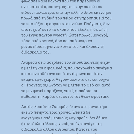
φύλασσε κάθε κανόνα που του παρέδιναν οι
πνευματικοί προπονητές του στην αυτού του
είδους παλαίστρα, από την άλλη ο ίδιος επενόησε
πολλά από τη δική του πείρα στη προσπάθειά του
να υποτάξει τη σάρκα στο πνεύμα. Πράγματι, δεν
απότυχε σ' αυτό το σκοπό που έβαλε, η δε φήμη
του έγινε παντού γνωστή, ώστε πολλοί μοναχοί,
τόσο από κοντινά, όσο και από μακρινά
μοναστήρια πήγαιναν κοντά του και άκουαν τη
διδασκαλία του.
Ανάμεσα στις ασχολίες του σπουδαία θέση είχαν
η μελέτη και η ψαλμωδία, που ασχολείτο συνέχεια
και όταν καθότανε και όταν έτρωγε και όταν
έκαμνε εργόχειρο. Λέγουν μάλιστα ότι και συχνά
ο Γέροντας αξιωνόταν να βλέπει το Θεό και αυτό
να μην φανεί παράξενο, γιατί, «μακάριοι οι
καθαροί τη καρδία ότι αυτοί τον Θεόν όψονται».
Αυτός, λοιπόν, ο Ζωσιμάς, έκανε στο μοναστήρι
εκείνο πενήντα τρία χρόνια. Έπειτα δε
ενοχλήθηκε από μερικούς λογισμούς, ότι δήθεν
ήταν σ' όλα τέλειος, χωρίς να έχει ανάγκη τη
διδασκαλία άλλου ανθρώπου. Κάποτε του