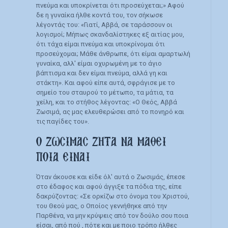
πνεύμα και υποκρίνεται ότι προσεύχεται;» Αφού
δε η γυναίκα ήλθε κοντά του, τον σήκωσε
λέγοντάς του: «Γιατί, Αββά, σε ταράσσουν οι
λογισμοί; Μήπως σκανδαλίστηκες εξ αιτίας μου,
ότι τάχα είμαι πνεύμα και υποκρίνομαι ότι
προσεύχομαι; Μάθε άνθρωπε, ότι είμαι αμαρτωλή
γυναίκα, αλλ' είμαι οχυρωμένη με το άγιο
βάπτισμα και δεν είμαι πνεύμα, αλλά γη και
στάκτη». Και αφού είπε αυτά, σφράγισε με το
σημείο του σταυρού το μέτωπο, τα μάτια, τα
χείλη, και το στήθος λέγοντας: «Ο Θεός, Αββά
Ζωσιμά, ας μας ελευθερώσει από το πονηρό και
τις παγίδες του».
Ο ΖΩΣΙΜΑΣ ΖΗΤΑ ΝΑ ΜΑΘΕΙ
ΠΟΙΑ ΕΙΝΑΙ
Όταν άκουσε και είδε όλ' αυτά ο Ζωσιμάς, έπεσε
στο έδαφος και αφού άγγιξε τα πόδια της, είπε
δακρύζοντας: «Σε ορκίζω στο όνομα του Χριστού,
του Θεού μας, ο Οποίος γεννήθηκε από την
Παρθένα, να μην κρύψεις από τον δούλο σου ποια
είσαι, από πού , πότε και με ποιο τρόπο ήλθες