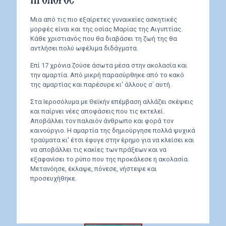
Μια από τις πιο εξαίρετες γυναικείες ασκητικές
μορφές είναι και της οσίας Μαρίας της Αιγυπτίας.
Κάθε χριστιανός που θα διαβάσει τη ζωή της θα
αντλήσει πολύ ωφέλιμα διδάγματα.
Επί 17 χρόνια ζούσε άσωτα μέσα στην ακολασία και
την αμαρτία. Από μικρή παρασύρθηκε από το κακό
της αμαρτίας και παρέσυρε κι' άλλους σ΄ αυτή.
Στα Ιεροσόλυμα με Θεϊκήν επέμβαση αλλάζει σκέψεις
και παίρνει νέες αποφάσεις που τις εκτελεί.
Αποβάλλει τον παλαιόν άνθρωπο και φορά τον
καινούργιο. Η αμαρτία της δημιούργησε πολλά ψυχικά
τραύματα κι' έτσι έφυγε στην έρημο για να κλείσει και
να αποβάλλει τις κακίες των πράξεων και να
εξαφανίσει το ρύπο που της προκάλεσε η ακολασία.
Μετανόησε, έκλαψε, πόνεσε, νήστεψε και
προσευχήθηκε.