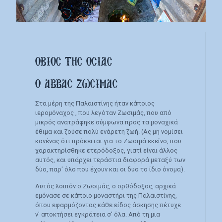
ΟΒΙΟΣ ΤΗΣ ΟΣΙΑΣ
Ο ΑΒΒΑΣ ΖΩΣΙΜΑΣ
Στα μέρη της Παλαιστίνης ήταν κάποιος
ιερομόναχος , που λεγόταν Ζωσιμάς, που από
μικρός ανατράφηκε σύμφωνα προς τα μοναχικά
έθιμα και ζούσε πολύ ενάρετη ζωή. (Ας μη νομίσει
κανένας ότι πρόκειται για το Ζωσιμά εκείνο, που
χαρακτηρίσθηκε ετερόδοξος, γιατί είναι άλλος
αυτός, και υπάρχει τεράστια διαφορά μεταξύ των
δύο, παρ' όλο που έχουν και οι δυο το ίδιο όνομα).
Αυτός λοιπόν ο Ζωσιμάς, ο ορθόδοξος, αρχικά
εμόνασε σε κάποιο μοναστήρι της Παλαιστίνης,
όπου εφαρμόζοντας κάθε είδος άσκησης πέτυχε
ν' αποκτήσει εγκράτεια σ' όλα. Από τη μια