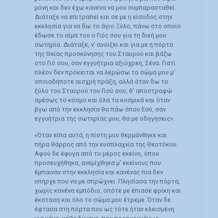
μόνη και δεν έχω κανένα να μου συμπαρασταθεί.
Διάταξε να επιτραπεί και σε με η είσοδος στην
εκκλησία για να δω το άγιο Ξύλο, πάνω στο οποίο
έδωσε το αίμα του ο Γιός σου για τη δική μου
σωτηρία. Διάταξε, ν' ανοίξει και για με η πόρτα
της Θείας προσκύνησης του Σταυρού και βάζω
στο Γιό σου, σαν εγγυήτρια αξιόχρεη, Σένα. Γιατί
πλέον δεν πρόκειται να λερώσω το σώμα μου μ'
οποιαδήποτε αισχρή πράξη, αλλά όταν δω το
ξύλο του Σταυρού του Γιού σου, θ' αποστραφώ
αμέσως το κόσμο και όλα τα κοσμικά και όταν
βγω από την εκκλησία θα πάω όπου Εσύ, σαν
εγγυήτρια της σωτηρίας μου, θα με οδηγήσεις».
«Όταν είπα αυτά, η πίστη μου θερμάνθηκε και
πήρα θάρρος από την ευσπλαχνία της Θεοτόκου.
Αφού δε έφυγα από το μέρος εκείνο, όπου
προσευχήθηκα, ανεμίχθηκα μ' εκείνους που
έμπαιναν στην εκκλησία και κανένας πια δεν
υπήρχε που να με σπρώχνει. Πλησίασα την πόρτα,
χωρίς κανένα εμπόδιο, οπότε με έπιασε φρίκη και
έκσταση και όλο το σώμα μου έτρεμε. Όταν δε
έφτασα στη πόρτα που ως τότε ήταν κλεισμένη