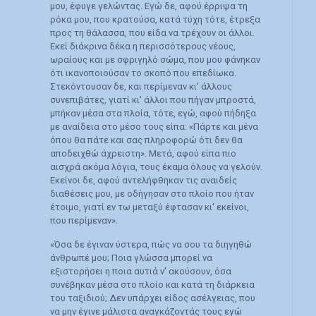
μου, έφυγε γελώντας. Εγώ δε, αφού έρριψα τη
ρόκα μου, που κρατούσα, κατά τύχη τότε, έτρεξα
προς τη θάλασσα, που είδα να τρέχουν οι άλλοι.
Εκεί διάκρινα δέκα η περισσότερους νέους,
ωραίους και με σφριγηλό σώμα, που μου φάνηκαν
ότι ικανοποιούσαν το σκοπό που επεδίωκα.
Στεκόντουσαν δε, και περίμεναν κι' άλλους
συνεπιβάτες, γιατί κι' άλλοι που πήγαν μπροστά,
μπήκαν μέσα στα πλοία, τότε, εγώ, αφού πήδηξα
με αναίδεια στο μέσο τους είπα: «Πάρτε και μένα
όπου θα πάτε και σας πληροφορώ ότι δεν θα
αποδειχθώ άχρειστη». Μετά, αφού είπα πιο
αισχρά ακόμα λόγια, τους έκαμα όλους να γελούν.
Εκείνοι δε, αφού αντελήφθηκαν τις αναιδείς
διαθέσεις μου, με οδήγησαν στο πλοίο που ήταν
έτοιμο, γιατί εν τω μεταξύ έφτασαν κι' εκείνοι,
που περίμεναν».
«Όσα δε έγιναν ύστερα, πώς να σου τα διηγηθώ
άνθρωπέ μου; Ποια γλώσσα μπορεί να
εξιστορήσει η ποια αυτιά ν' ακούσουν, όσα
συνέβηκαν μέσα στο πλοίο και κατά τη διάρκεια
του ταξιδιού; Δεν υπάρχει είδος ασέλγειας, που
να μην έγινε μάλιστα αναγκάζοντάς τους εγώ