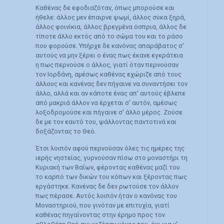
Καθένας δε εφοδιαζόταν, όπως μπορούσε και
ήθελε: άλλος μεν έπαιρνε ψωμί, άλλος σύκα ξηρά,
άλλος φοινίκια, άλλος βρεγμένα όσπρια, άλλος δε
τίποτε άλλο εκτός από το σώμα του και το ράσο
που φορούσε. Υπήρχε δε κανόνας απαράβατος σ'
αυτούς να μην ξέρει ο ένας πως έκανε εγκράτεια
η πως περνούσε ο άλλος, γιατί όταν περνούσαν
τον Ιορδάνη, αμέσως καθένας εχώριζε από τους
άλλους και κανένας δεν πήγαινε να συναντήσει τον
άλλο, αλλά και αν κάποτε ένας απ' αυτούς έβλεπε
από μακριά άλλον να έρχεται σ' αυτόν, αμέσως
λοξοδρομούσε και πήγαινε σ' άλλο μέρος. Ζούσε
δε με τον εαυτό του, ψάλλοντας παντοτινά και
δοξάζοντας το Θεό.
Έτσι λοιπόν αφού περνούσαν όλες τις ημέρες της
ιερής νηστείας, γυρνούσαν πίσω στο μοναστήρι τη
Κυριακή των Βαΐων, φέροντας καθένας μαζί του
το καρπό των δικών του κόπων και ξέροντας πως
εργάστηκε. Κανένας δε δεν ρωτούσε τον άλλον
πως πέρασε. Αυτός λοιπόν ήταν ο κανόνας του
Μοναστηριού, που γινόταν με επιτυχία, γιατί
καθένας πηγαίνοντας στην έρημο προς τον