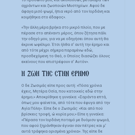
αχράντων και ζωοποιών Μυστηρίων. Αφού δε
άφαγα μισό ψωμί, ήπια νερό από τον Ιορδάνη και
κοιμήθηκα στο έδαφος».
«Την άλλη μέρα βρήκα στο μικρό πλοίο, που με
πέρασε στο απέναντι μέρος, όπου ζήτησα πάλι
την οδηγό μου, για να με οδηγήσει όπου αυτή θα
έκρινε ωφέλιμο. Έτσι ήλθα σ' αυτή την έρημο και
από τότε μέχρι σήμερα παραμένω εδώ,
προσδεχόμενη το Θεό, ο Οποίος διασώζει όλους
εκείνους που επιστρέφουν σ' Αυτόν».
Η ΖΩΗ ΤΗΣ ΣΤΗΝ ΕΡΗΜΟ
Ο δε Ζωσιμάς είπε προς αυτή: «Πόσα χρόνια
έχεις, Μητέρα Οσία, που κατοικείς εδώ στην
έρημο;» Αποκρίθηκε η γυναίκα: «Σαράντα επτά,
όπως μου φαίνεται, από τότε που έφυγα από την
Αγία Πόλη». Είπε δε ο Ζωσιμάς: «Και από πού
βρίσκεις τροφή, ώ κυρία μου;» Είπε η γυναίκα:
«Πέρασα τον Ιορδάνη ποταμό με δυόμισυ ψωμιά,
που αφού ξηράνθηκαν έγιναν σαν πέτρες και μ'
αυτά τράφηκα ορισμένα χρόνια». Της είπε δε