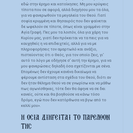
εδώ στην έρημο και κατοίκησες. Μη μου κρύψεις
τίποτα που σε αφορά, αλλά διηγήσου μου τα όλα,
για να φανερωθούν τα μεγαλεία του Θεού. Γιατί
σοφία κρυμμένη και θησαυρός που δεν φαίνεται
δε ωφελούν σε τίποτε, όπως είναι γραμμένο στην
Αγία Γραφή. Πες μου τα λοιπόν, όλα για χάρη του
Κυρίου μας, γιατί δεν πρόκειται να τα πεις για να
καυχηθείς η να επιδειχτείς, αλλά για να με
πληροφορήσεις τον αμαρτωλό και ανάξιο,
πιστεύοντας ότι ο Θεός, για τον οποίο ζεις, γι'
αυτό το λόγο με οδήγησε σ' αυτή την έρημο, για να
μου φανερώσεις δηλαδή όσα σχετίζονται με σένα.
Επομένως δεν έχουμε κανένα δικαίωμα να
φέρουμε αντίσταση στα σχέδια του Θεού, διότι αν
δεν ήταν θέλημα Θεού να σε γνωρίσω και να μάθω
πως αγωνίσθηκες, τότε δεν θα άφηνε να σε δει
κανείς, ούτε και θα βοηθούσε να κάνω τόσο
δρόμο, εγώ που δεν κατόρθωσα να βγω από το
κελλί μου».
Η ΟΣΙΑ ΔΙΗΓΕΙΤΑΙ ΤΟ ΠΑΡΕΛΘΟΝ
ΤΗΣ