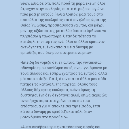
νέων. Είδα δε ότι, πολύ πρωΐ τη μέρα εκείνη όλοι
έτρεχαν στην εκκλησία, οπότε έτρεξα κι' εγώ να
πάω μαζί μ' αυτούς. Ήλθα λοιπόν, μαζί τους στο
προαύλιο της εκκλησίας και όταν ήλθε η ώρα της
Θείας Ύψωσης, προσπαθούσα να μπω, και μέχρι
μεν της εξώπορτας, με πολύ κόπο κατόρθωσα να
πλησιάσω η ταλαίπωρη. Όταν δε πάτησα το
κατώφλι της πόρτας ενώ όλοι οι άλλοι έμπαιναν
ανενόχλητα, εμένα κάποια Θεία δύναμη με
εμπόδιζε, που δεν μου επέτρεπε να μπω».
«Επειδή δε νόμιζα ότι εξ αιτίας, της γυναικείας
αδυναμίας μου συνέβηκε αυτό, αναμιγνυόμουνα με
τους άλλους και έσπρωχνα προς τα εμπρός, αλλά
μάταια κοπίαζα. Γιατί, όταν πια το άθλιο μου πόδι
πάτησε το κατώφλι της πόρτας, όλους τους
άλλους δέχτηκε η εκκλησία, εμένα όμως τη
δυστυχισμένη δεν δεχότανε: αλλά, όπως ακριβώς
αν υπήρχε παρατεταγμένο στρατιωτικό
απόσπασμα για ν' αποκλείσει την είσοδο, έτσι
κάποια δύναμη με εμπόδιζε και πάλι όταν
βρισκόμουν στο προαύλιο».
«Αυτό συνέβηκε τρεις και τέσσερις φορές και