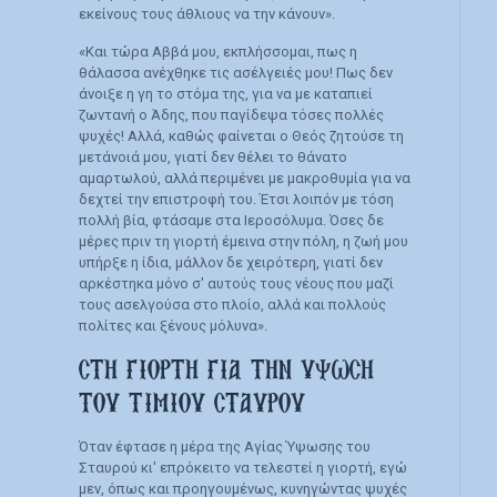
εκείνους τους άθλιους να την κάνουν».
«Και τώρα Αββά μου, εκπλήσσομαι, πως η
θάλασσα ανέχθηκε τις ασέλγειές μου! Πως δεν
άνοιξε η γη το στόμα της, για να με καταπιεί
ζωντανή ο Άδης, που παγίδεψα τόσες πολλές
ψυχές! Αλλά, καθώς φαίνεται ο Θεός ζητούσε τη
μετάνοιά μου, γιατί δεν θέλει το θάνατο
αμαρτωλού, αλλά περιμένει με μακροθυμία για να
δεχτεί την επιστροφή του. Έτσι λοιπόν με τόση
πολλή βία, φτάσαμε στα Ιεροσόλυμα. Όσες δε
μέρες πριν τη γιορτή έμεινα στην πόλη, η ζωή μου
υπήρξε η ίδια, μάλλον δε χειρότερη, γιατί δεν
αρκέστηκα μόνο σ' αυτούς τους νέους που μαζί
τους ασελγούσα στο πλοίο, αλλά και πολλούς
πολίτες και ξένους μόλυνα».
ΣΤΗ ΓΙΟΡΤΗ ΓΙΑ ΤΗΝ ΥΨΩΣΗ
ΤΟΥ ΤΙΜΙΟΥ ΣΤΑΥΡΟΥ
Όταν έφτασε η μέρα της Αγίας Ύψωσης του
Σταυρού κι' επρόκειτο να τελεστεί η γιορτή, εγώ
μεν, όπως και προηγουμένως, κυνηγώντας ψυχές