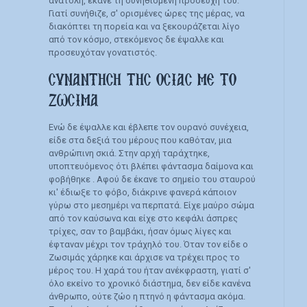
ανατολή, έκανε τη συνηθισμένη προσευχή του.
Γιατί συνήθιζε, σ' ορισμένες ώρες της μέρας, να
διακόπτει τη πορεία και να ξεκουράζεται λίγο
από τον κόσμο, στεκόμενος δε έψαλλε και
προσευχόταν γονατιστός.
ΣΥΝΑΝΤΗΣΗ ΤΗΣ ΟΣΙΑΣ ΜΕ ΤΟ
ΖΩΣΙΜΑ
Ενώ δε έψαλλε και έβλεπε τον ουρανό συνέχεια,
είδε στα δεξιά του μέρους που καθόταν, μια
ανθρώπινη σκιά. Στην αρχή ταράχτηκε,
υποπτευόμενος ότι βλέπει φάντασμα δαίμονα και
φοβήθηκε . Αφού δε έκανε το σημείο του σταυρού
κι' έδιωξε το φόβο, διάκρινε φανερά κάποιον
γύρω στο μεσημέρι να περπατά. Είχε μαύρο σώμα
από τον καύσωνα και είχε στο κεφάλι άσπρες
τρίχες, σαν το βαμβάκι, ήσαν όμως λίγες και
έφταναν μέχρι τον τράχηλό του. Όταν τον είδε ο
Ζωσιμάς χάρηκε και άρχισε να τρέχει προς το
μέρος του. Η χαρά του ήταν ανέκφραστη, γιατί σ'
όλο εκείνο το χρονικό διάστημα, δεν είδε κανένα
άνθρωπο, ούτε ζώο η πτηνό η φάντασμα ακόμα.