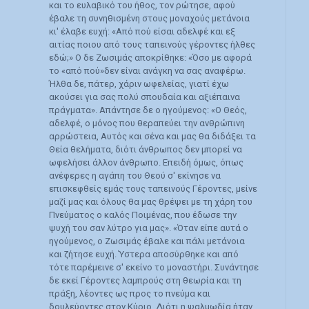
και το ευλαβικό του ήθος, τον ρώτησε, αφού
έβαλε τη συνηθισμένη στους μοναχούς μετάνοια
κι' έλαβε ευχή: «Από πού είσαι αδελφέ και εξ
αιτίας ποιου από τους ταπεινούς γέροντες ήλθες
εδώ;» Ο δε Ζωσιμάς αποκρίθηκε: «Όσο με αφορά
το «από πού»δεν είναι ανάγκη να σας αναφέρω.
Ήλθα δε, πάτερ, χάριν ωφελείας, γιατί έχω
ακούσει για σας πολύ σπουδαία και αξιέπαινα
πράγματα». Απάντησε δε ο ηγούμενος: «Ο Θεός,
αδελφέ, ο μόνος που θεραπεύει την ανθρώπινη
αρρώστεια, Αυτός και σένα και μας θα διδάξει τα
Θεία θελήματα, διότι άνθρωπος δεν μπορεί να
ωφελήσει άλλον άνθρωπο. Επειδή όμως, όπως
ανέφερες η αγάπη του Θεού σ' εκίνησε να
επισκεφθείς εμάς τους ταπεινούς Γέροντες, μείνε
μαζί μας και όλους θα μας θρέψει με τη χάρη του
Πνεύματος ο καλός Ποιμένας, που έδωσε την
ψυχή του σαν λύτρο για μας». «Όταν είπε αυτά ο
ηγούμενος, ο Ζωσιμάς έβαλε και πάλι μετάνοια
και ζήτησε ευχή. Ύστερα αποσύρθηκε και από
τότε παρέμεινε σ' εκείνο το μοναστήρι. Συνάντησε
δε εκεί Γέροντες λαμπρούς στη θεωρία και τη
πράξη, λέοντες ως προς το πνεύμα και
δουλεύοντες στον Κύριο. Διότι η ψαλμωδία ήταν