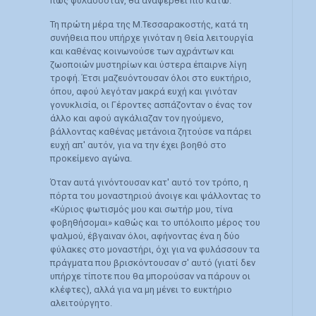
πως φυλασσόταν, θα αναφερθεί πιο κάτω.
Τη πρώτη μέρα της Μ.Τεσσαρακοστής, κατά τη
συνήθεια που υπήρχε γινόταν η Θεία λειτουργία
και καθένας κοινωνούσε των αχράντων και
ζωοποιών μυστηρίων και ύστερα έπαιρνε λίγη
τροφή. Έτσι μαζευόντουσαν όλοι στο ευκτήριο,
όπου, αφού λεγόταν μακρά ευχή και γινόταν
γονυκλισία, οι Γέροντες ασπάζονταν ο ένας τον
άλλο και αφού αγκάλιαζαν τον ηγούμενο,
βάλλοντας καθένας μετάνοια ζητούσε να πάρει
ευχή απ' αυτόν, για να την έχει βοηθό στο
προκείμενο αγώνα.
Όταν αυτά γινόντουσαν κατ' αυτό τον τρόπο, η
πόρτα του μοναστηριού άνοιγε και ψάλλοντας το
«Κύριος φωτισμός μου και σωτήρ μου, τίνα
φοβηθήσομαι» καθώς και το υπόλοιπο μέρος του
ψαλμού, έβγαιναν όλοι, αφήνοντας ένα η δύο
φύλακες στο μοναστήρι, όχι για να φυλάσσουν τα
πράγματα που βρισκόντουσαν σ' αυτό (γιατί δεν
υπήρχε τίποτε που θα μπορούσαν να πάρουν οι
κλέφτες), αλλά για να μη μένει το ευκτήριο
αλειτούργητο.