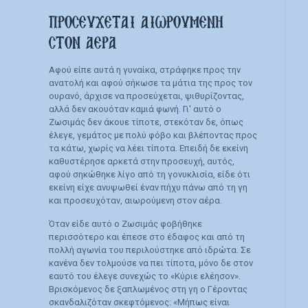
ΠΡΟΣΕΥΧΕΤΑΙ ΑΙΩΡΟΥΜΕΝΗ
ΣΤΟΝ ΑΕΡΑ
Αφού είπε αυτά η γυναίκα, στράφηκε προς την
ανατολή και αφού σήκωσε τα μάτια της προς τον
ουρανό, άρχισε να προσεύχεται, ψιθυρίζοντας,
αλλά δεν ακουόταν καμιά φωνή. Γι' αυτό ο
Ζωσιμάς δεν άκουε τίποτε, στεκόταν δε, όπως
έλεγε, γεμάτος με πολύ φόβο και βλέποντας προς
τα κάτω, χωρίς να λέει τίποτα. Επειδή δε εκείνη
καθυστέρησε αρκετά στην προσευχή, αυτός,
αφού σηκώθηκε λίγο από τη γονυκλισία, είδε ότι
εκείνη είχε ανυψωθεί έναν πήχυ πάνω από τη γη
και προσευχόταν, αιωρούμενη στον αέρα.
Όταν είδε αυτό ο Ζωσιμάς φοβήθηκε
περισσότερο και έπεσε στο έδαφος και από τη
πολλή αγωνία του περιλούστηκε από ιδρώτα. Σε
κανένα δεν τολμούσε να πει τίποτα, μόνο δε στον
εαυτό του έλεγε συνεχώς το «Κύριε ελέησον».
Βρισκόμενος δε ξαπλωμένος στη γη ο Γέροντας
σκανδαλιζόταν σκεφτόμενος: «Μήπως είναι