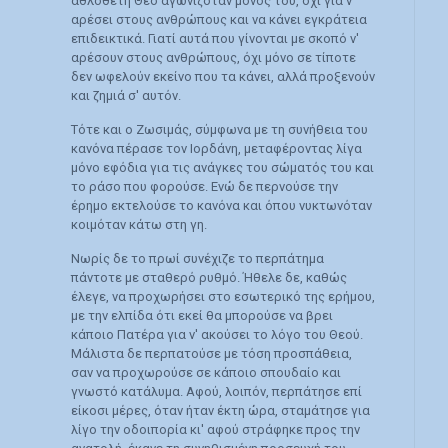
αθλοθέτη Θεό αγωνιζόταν μόνος του, όχι για ν'
αρέσει στους ανθρώπους και να κάνει εγκράτεια
επιδεικτικά. Γιατί αυτά που γίνονται με σκοπό ν'
αρέσουν στους ανθρώπους, όχι μόνο σε τίποτε
δεν ωφελούν εκείνο που τα κάνει, αλλά προξενούν
και ζημιά σ' αυτόν.
Τότε και ο Ζωσιμάς, σύμφωνα με τη συνήθεια του
κανόνα πέρασε τον Ιορδάνη, μεταφέροντας λίγα
μόνο εφόδια για τις ανάγκες του σώματός του και
το ράσο που φορούσε. Ενώ δε περνούσε την
έρημο εκτελούσε το κανόνα και όπου νυκτωνόταν
κοιμόταν κάτω στη γη.
Νωρίς δε το πρωί συνέχιζε το περπάτημα
πάντοτε με σταθερό ρυθμό. Ήθελε δε, καθώς
έλεγε, να προχωρήσει στο εσωτερικό της ερήμου,
με την ελπίδα ότι εκεί θα μπορούσε να βρει
κάποιο Πατέρα για ν' ακούσει το λόγο του Θεού.
Μάλιστα δε περπατούσε με τόση προσπάθεια,
σαν να προχωρούσε σε κάποιο σπουδαίο και
γνωστό κατάλυμα. Αφού, λοιπόν, περπάτησε επί
είκοσι μέρες, όταν ήταν έκτη ώρα, σταμάτησε για
λίγο την οδοιπορία κι' αφού στράφηκε προς την