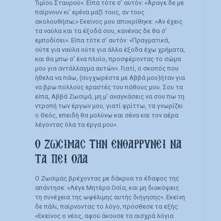
Τιμίου Σταυρού». Είπα τότε σ' αυτόν: «Άραγε δε με
παίρνουν κι' εμένα μαζί τους, αν τους
ακολουθήσω;» Εκείνος μου αποκρίθηκε: «Αν έχεις
τα ναύλα και τα έξοδά σου, κανένας δε θα σ'
εμποδίσει». Είπα τότε σ' αυτόν: «Πραγματικά,
ούτε για ναύλα ούτε για άλλα έξοδα έχω χρήματα,
και θα μπω σ' ένα πλοίο, προσφέροντας το σώμα
μου για αντάλλαγμα αυτών». Γιατί, ο σκοπός που
ήθελα να πάω, (συγχωρέστε με Αββά μου)ήταν για
να βρω πολλούς εραστές του πάθους μου. Σου τα
είπα, Αββά Ζωσιμά, μη μ' αναγκάσεις να σου πω τη
ντροπή των έργων μου, γιατί φρίττω, τα γνωρίζει
ο Θεός, επειδή θα μολύνω και σένα και τον αέρα
λέγοντας όλα τα έργα μου».
Ο ΖΩΣΙΜΑΣ ΤΗΝ ΕΝΘΑΡΡΥΝΕΙ ΝΑ
ΤΑ ΠΕΙ ΟΛΑ
Ο Ζωσιμάς βρέχοντας με δάκρυα το έδαφος της
απάντησε: «Λέγε Μητέρα Οσία, και μη διακόψεις
τη συνέχεια της ωφέλιμης αυτής διήγησης». Εκείνη
δε πάλι, παίρνοντας το λόγο, πρόσθεσε τα εξής:
«Εκείνος ο νέος, αφού άκουσε τα αισχρά λόγια