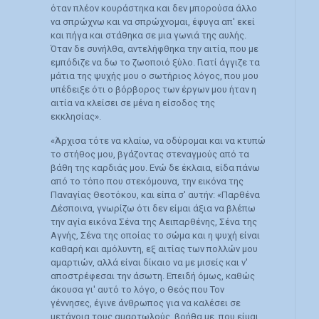
όταν πλέον κουράστηκα και δεν μπορούσα άλλο
να σπρώχνω και να σπρώχνομαι, έφυγα απ' εκεί
και πήγα και στάθηκα σε μια γωνιά της αυλής.
Όταν δε συνήλθα, αντελήφθηκα την αιτία, που με
εμπόδιζε να δω το ζωοποιό ξύλο. Γιατί άγγιζε τα
μάτια της ψυχής μου ο σωτήριος λόγος, που μου
υπέδειξε ότι ο βόρβορος των έργων μου ήταν η
αιτία να κλείσει σε μένα η είσοδος της
εκκλησίας».
«Άρχισα τότε να κλαίω, να οδύρομαι και να κτυπώ
το στήθος μου, βγάζοντας στεναγμούς από τα
βάθη της καρδιάς μου. Ενώ δε έκλαια, είδα πάνω
από το τόπο που στεκόμουνα, την εικόνα της
Παναγίας Θεοτόκου, και είπα σ' αυτήν: «Παρθένα
Δέσποινα, γνωρίζω ότι δεν είμαι άξια να βλέπω
την αγία εικόνα Σένα της Αειπαρθένης, Σένα της
Αγνής, Σένα της οποίας το σώμα και η ψυχή είναι
καθαρή και αμόλυντη, εξ αιτίας των πολλών μου
αμαρτιών, αλλά είναι δίκαιο να με μισείς και ν'
αποστρέφεσαι την άσωτη. Επειδή όμως, καθώς
άκουσα γι' αυτό το λόγο, ο Θεός που Τον
γέννησες, έγινε άνθρωπος για να καλέσει σε
μετάνοια τους αμαρτωλούς, βοήθα με, που είμαι