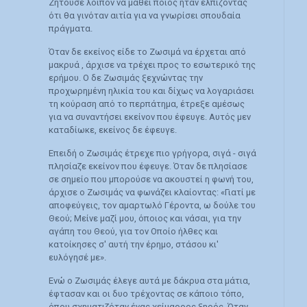
Ζητούσε λοιπόν να μάθει ποιος ήταν ελπίζοντας
ότι θα γινόταν αιτία για να γνωρίσει σπουδαία
πράγματα.
Όταν δε εκείνος είδε το Ζωσιμά να έρχεται από
μακρυά , άρχισε να τρέχει προς το εσωτερικό της
ερήμου. Ο δε Ζωσιμάς ξεχνώντας την
προχωρημένη ηλικία του και δίχως να λογαριάσει
τη κούραση από το περπάτημα, έτρεξε αμέσως
για να συναντήσει εκείνον που έφευγε. Αυτός μεν
καταδίωκε, εκείνος δε έφευγε.
Επειδή ο Ζωσιμάς έτρεχε πιο γρήγορα, σιγά - σιγά
πλησίαζε εκείνον που έφευγε. Όταν δε πλησίασε
σε σημείο που μπορούσε να ακουστεί η φωνή του,
άρχισε ο Ζωσιμάς να φωνάζει κλαίοντας: «Γιατί με
αποφεύγεις, τον αμαρτωλό Γέροντα, ω δούλε του
Θεού; Μείνε μαζί μου, όποιος και νάσαι, για την
αγάπη του Θεού, για τον Οποίο ήλθες και
κατοίκησες σ' αυτή την έρημο, στάσου κι'
ευλόγησέ με».
Ενώ ο Ζωσιμάς έλεγε αυτά με δάκρυα στα μάτια,
έφτασαν και οι δυο τρέχοντας σε κάποιο τόπο,
όπου σχηματιζόταν ένας χείμαρρος ξηρός. Όταν