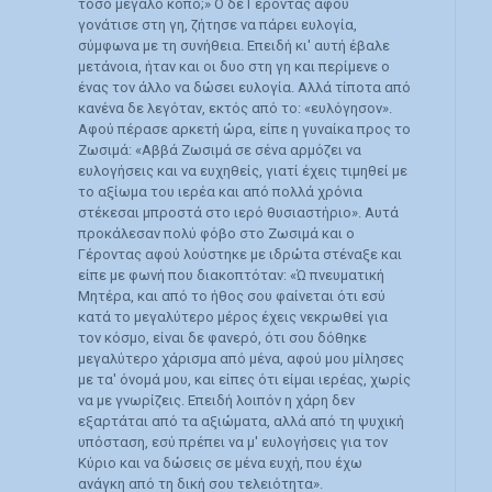
τόσο μεγάλο κόπο;» Ο δε Γέροντας αφού
γονάτισε στη γη, ζήτησε να πάρει ευλογία,
σύμφωνα με τη συνήθεια. Επειδή κι' αυτή έβαλε
μετάνοια, ήταν και οι δυο στη γη και περίμενε ο
ένας τον άλλο να δώσει ευλογία. Αλλά τίποτα από
κανένα δε λεγόταν, εκτός από το: «ευλόγησον».
Αφού πέρασε αρκετή ώρα, είπε η γυναίκα προς το
Ζωσιμά: «Αββά Ζωσιμά σε σένα αρμόζει να
ευλογήσεις και να ευχηθείς, γιατί έχεις τιμηθεί με
το αξίωμα του ιερέα και από πολλά χρόνια
στέκεσαι μπροστά στο ιερό θυσιαστήριο». Αυτά
προκάλεσαν πολύ φόβο στο Ζωσιμά και ο
Γέροντας αφού λούστηκε με ιδρώτα στέναξε και
είπε με φωνή που διακοπτόταν: «Ώ πνευματική
Μητέρα, και από το ήθος σου φαίνεται ότι εσύ
κατά το μεγαλύτερο μέρος έχεις νεκρωθεί για
τον κόσμο, είναι δε φανερό, ότι σου δόθηκε
μεγαλύτερο χάρισμα από μένα, αφού μου μίλησες
με τα' όνομά μου, και είπες ότι είμαι ιερέας, χωρίς
να με γνωρίζεις. Επειδή λοιπόν η χάρη δεν
εξαρτάται από τα αξιώματα, αλλά από τη ψυχική
υπόσταση, εσύ πρέπει να μ' ευλογήσεις για τον
Κύριο και να δώσεις σε μένα ευχή, που έχω
ανάγκη από τη δική σου τελειότητα».