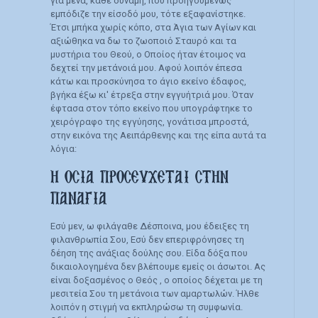
για μένα, κάθε δύναμη, που προηγουμένως
εμπόδιζε την είσοδό μου, τότε εξαφανίστηκε.
Έτσι μπήκα χωρίς κόπο, στα Άγια των Αγίων και
αξιώθηκα να δω το ζωοποιό Σταυρό και τα
μυστήρια του Θεού, ο Οποίος ήταν έτοιμος να
δεχτεί την μετάνοιά μου. Αφού λοιπόν έπεσα
κάτω και προσκύνησα το άγιο εκείνο έδαφος,
βγήκα έξω κι' έτρεξα στην εγγυήτριά μου. Όταν
έφτασα στον τόπο εκείνο που υπογράφτηκε το
χειρόγραφο της εγγύησης, γονάτισα μπροστά,
στην εικόνα της Αειπάρθενης και της είπα αυτά τα
λόγια:
Η ΟΣΙΑ ΠΡΟΣΕΥΧΕΤΑΙ ΣΤΗΝ
ΠΑΝΑΓΙΑ
Εσύ μεν, ω φιλάγαθε Δέσποινα, μου έδειξες τη
φιλανθρωπία Σου, Εσύ δεν επεριφρόνησες τη
δέηση της ανάξιας δούλης σου. Είδα δόξα που
δικαιολογημένα δεν βλέπουμε εμείς οι άσωτοι. Ας
είναι δοξασμένος ο Θεός , ο οποίος δέχεται με τη
μεσιτεία Σου τη μετάνοια των αμαρτωλών. Ήλθε
λοιπόν η στιγμή να εκπληρώσω τη συμφωνία.