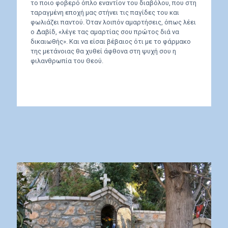
το ποιο φοβερό όπλο εναντίον του διαβόλου, που στη
ταραγμένη εποχή μας στήνει τις παγίδες του και
φωλιάζει παντού. Όταν λοιπόν αμαρτήσεις, όπως λέει
ο Δαβίδ, «λέγε τας αμαρτίας σου πρώτος διά να
δικαιωθής». Και να είσαι βέβαιος ότι με το φάρμακο
της μετάνοιας θα χυθεί άφθονα στη ψυχή σου η
φιλανθρωπία του Θεού.