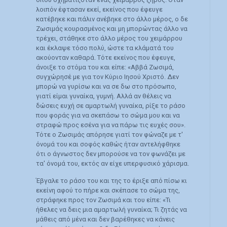
λοιπόν έφτασαν εκεί, εκείνος που έφευγε
κατέβηκε και πάλιν ανέβηκε στο άλλο μέρος, ο δε
Ζωσιμάς κουρασμένος και μη μπορώντας άλλο να
τρέχει, στάθηκε στο άλλο μέρος του χειμάρρου
και έκλαψε τόσο πολύ, ώστε τα κλάματά του
ακούονταν καθαρά. Τότε εκείνος που έφευγε,
άνοιξε το στόμα του και είπε: «Αββά Ζωσιμά,
συγχώρησέ με για τον Κύριο Ιησού Χριστό. Δεν
μπορώ να γυρίσω και να σε δω στο πρόσωπο,
γιατί είμαι γυναίκα, γυμνή. Αλλά αν θέλεις να
δώσεις ευχή σε αμαρτωλή γυναίκα, ρίξε το ράσο
που φοράς για να σκεπάσω το σώμα μου και να
στραφώ προς εσένα για να πάρω τις ευχές σου».
Τότε ο Ζωσιμάς απόρησε γιατί τον φώναζε με τ'
όνομά του και σοφός καθώς ήταν αντελήφθηκε
ότι ο άγνωστος δεν μπορούσε να τον φωνάζει με
τα' όνομά του, εκτός αν είχε υπερφυσικό χάρισμα.
Έβγαλε το ράσο του και της το έριξε από πίσω κι
εκείνη αφού το πήρε και σκέπασε το σώμα της,
στράφηκε προς τον Ζωσιμά και του είπε: «Τι
ήθελες να δεις μια αμαρτωλή γυναίκα; Τι ζητάς να
μάθεις από μένα και δεν βαρέθηκες να κάνεις