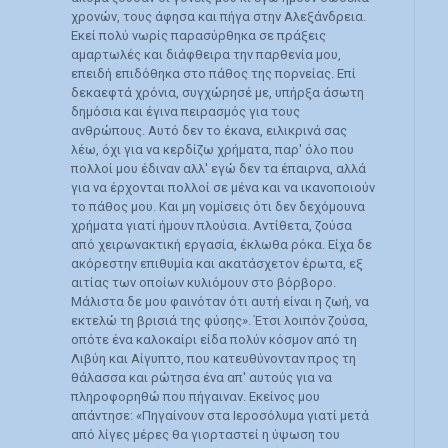
χρονών, τους άφησα και πήγα στην Αλεξάνδρεια.
Εκεί πολύ νωρίς παρασύρθηκα σε πράξεις
αμαρτωλές και διάφθειρα την παρθενία μου,
επειδή επιδόθηκα στο πάθος της πορνείας. Επί
δεκαεφτά χρόνια, συγχώρησέ με, υπήρξα άσωτη
δημόσια και έγινα πειρασμός για τους
ανθρώπους. Αυτό δεν το έκανα, ειλικρινά σας
λέω, όχι για να κερδίζω χρήματα, παρ' όλο που
πολλοί μου έδιναν αλλ' εγώ δεν τα έπαιρνα, αλλά
για να έρχονται πολλοί σε μένα και να ικανοποιούν
το πάθος μου. Και μη νομίσεις ότι δεν δεχόμουνα
χρήματα γιατί ήμουν πλούσια. Αντίθετα, ζούσα
από χειρωνακτική εργασία, έκλωθα ρόκα. Είχα δε
ακόρεστην επιθυμία και ακατάσχετον έρωτα, εξ
αιτίας των οποίων κυλιόμουν στο βόρβορο.
Μάλιστα δε μου φαινόταν ότι αυτή είναι η ζωή, να
εκτελώ τη βρισιά της φύσης». Έτσι λοιπόν ζούσα,
οπότε ένα καλοκαίρι είδα πολύν κόσμον από τη
Λιβύη και Αίγυπτο, που κατευθύνονταν προς τη
θάλασσα και ρώτησα ένα απ' αυτούς για να
πληροφορηθώ που πήγαιναν. Εκείνος μου
απάντησε: «Πηγαίνουν στα Ιεροσόλυμα γιατί μετά
από λίγες μέρες θα γιορταστεί η ύψωση του