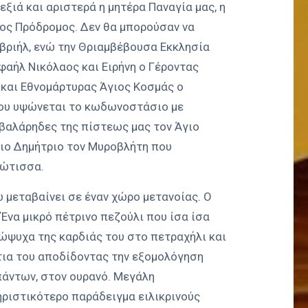
εξιά και αριστερά η μητέρα Παναγία μας, η
ιος Πρόδρομος. Δεν θα μπορούσαν να
αβριήλ, ενώ την Θριαμβέβουσα Εκκλησία
φαήλ Νικόλαος και Ειρήνη ο Γέροντας
 και Εθνομάρτυρας Άγιος Κοσμάς ο
ίου υψώνεται το κωδωνοστάσιο με
βαλάρηδες της πίστεως μας τον Άγιο
γιο Δημήτριο τον Μυροβλήτη που
ιώτισσα.
 μεταβαίνει σε έναν χώρο μετανοίας. Ο
 Ένα μικρό πέτρινο πεζούλι που ίσα ίσα
σώψυχα της καρδιάς του στο πετραχήλι και
άτια του αποδίδοντας την εξομολόγηση
πάντων, στον ουρανό. Μεγάλη
ηριστικότερο παράδειγμα ειλικρινούς