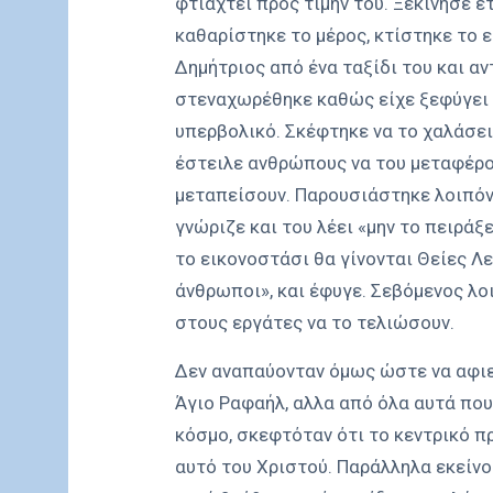
φτιαχτεί προς τιμήν του. Ξεκίνησε 
καθαρίστηκε το μέρος, κτίστηκε το 
Δημήτριος από ένα ταξίδι του και αν
στεναχωρέθηκε καθώς είχε ξεφύγει 
υπερβολικό. Σκέφτηκε να το χαλάσει
έστειλε ανθρώπους να του μεταφέρο
μεταπείσουν. Παρουσιάστηκε λοιπόν
γνώριζε και του λέει «μην το πειράξ
το εικονοστάσι θα γίνονται Θείες Λ
άνθρωποι», και έφυγε. Σεβόμενος λοι
στους εργάτες να το τελιώσουν.
Δεν αναπαύονταν όμως ώστε να αφιε
Άγιο Ραφαήλ, αλλα από όλα αυτά που 
κόσμο, σκεφτόταν ότι το κεντρικό π
αυτό του Χριστού. Παράλληλα εκείνο