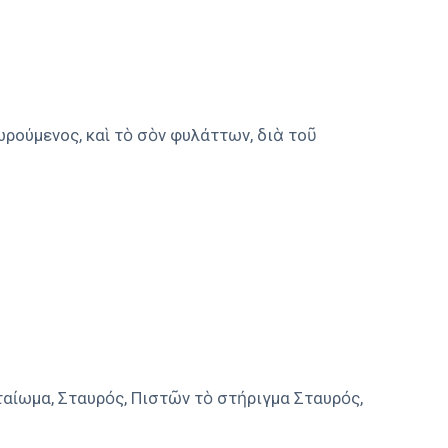
ωρούμενος, καὶ τὸ σὸν φυλάττων, διὰ τοῦ
ταίωμα, Σταυρός, Πιστῶν τὸ στήριγμα Σταυρός,