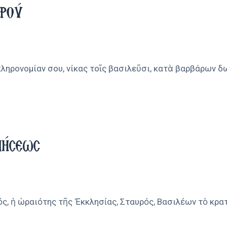
ρού
 κληρονομίαν σου, νίκας τοῖς βασιλεῦσι, κατὰ βαρβάρων δ
νήσεως
ός, ἡ ὡραιότης τῆς Ἐκκλησίας, Σταυρός, Βασιλέων τὸ κρα