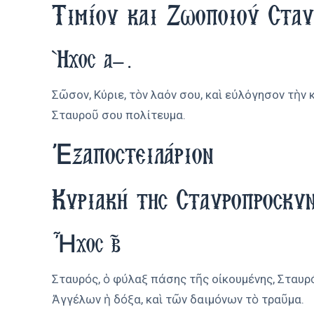
Τιμίου και Ζωοποιού Σταυ
Ήχος α’.
Σῶσον, Κύριε, τὸν λαόν σου, καὶ εὐλόγησον τὴν
Σταυροῦ σου πολίτευμα.
Ἐξαποστειλάριον
Κυριακή της Σταυροπροσκυ
Ἦχος β'
Σταυρός, ὁ φύλαξ πάσης τῆς οἰκουμένης, Σταυρ
Ἀγγέλων ἡ δόξα, καὶ τῶν δαιμόνων τὸ τραῦμα.