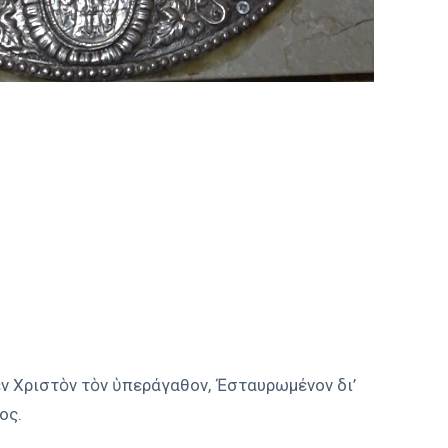
ν Χριστὸν τὸν ὑπεράγαθον, Ἐσταυρωμένον δι’
ος.