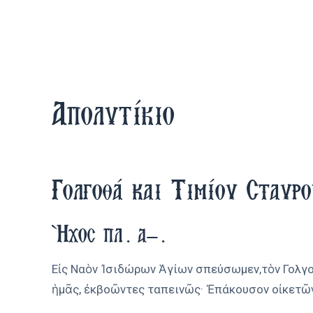
Απολυτίκιο
Γολγοθά και Τιμίου Σταυρ
Ήχος πλ. α’.
Εἰς Ναὸν Ἰσιδώρων Ἁγίων σπεύσωμεν,τὸν Γολγο
ἡμᾶς, ἐκβοῶντες ταπεινῶς· Ἐπάκουσον οἰκετῶν