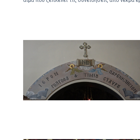
αίμα που ξεπλένει τις συνειδήσεις από νεκρά έ