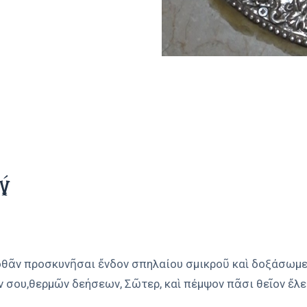
ού
θᾶν προσκυνῆσαι ἔνδον σπηλαίου σμικροῦ καὶ δοξάσωμε
 σου,θερμῶν δεήσεων, Σῶτερ, καὶ πέμψον πᾶσι θεῖον ἔλε