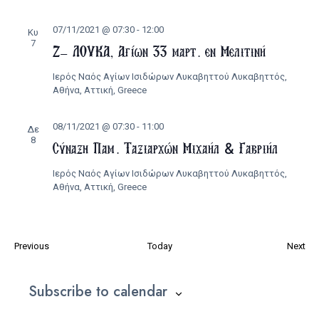
07/11/2021 @ 07:30
-
12:00
Κυ
7
Ζ’ ΛΟΥΚΑ, Αγίων 33 μαρτ. εν Μελιτινή
Ιερός Ναός Αγίων Ισιδώρων Λυκαβηττού
Λυκαβηττός,
Αθήνα, Αττική, Greece
08/11/2021 @ 07:30
-
11:00
Δε
8
Σύναξη Παμ. Ταξιαρχών Μιχαήλ & Γαβριήλ
Ιερός Ναός Αγίων Ισιδώρων Λυκαβηττού
Λυκαβηττός,
Αθήνα, Αττική, Greece
Εκδηλώσεις
Εκ
Previous
Today
Next
Subscribe to calendar