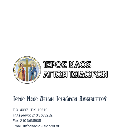
Ιερός Ναός Αγίων Ισιδώρων Λυκαβηττού
Τ.Θ. 4097 - Τ.Κ. 10210
Τηλέφωνο: 210 3633282
Fax: 210 3635805
Email: info@agioi-isidoroi.gr