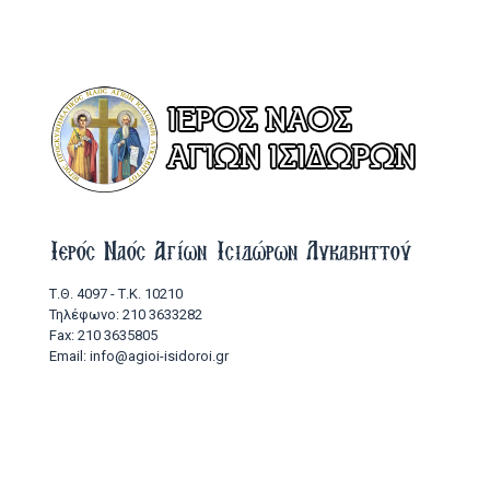
Ιερός Ναός Αγίων Ισιδώρων Λυκαβηττού
Τ.Θ. 4097 - Τ.Κ. 10210
Τηλέφωνο: 210 3633282
Fax: 210 3635805
Email: info@agioi-isidoroi.gr