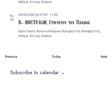
Αθήνα, Αττική, Greece
20/03/2022 @ 07:30
-
11:30
Κυ
20
Β’ ΝΗΣΤΕΙΩΝ, Γρηγορίου του Παλαμά
Ιερός Ναός Αγίων Ισιδώρων Λυκαβηττού
Λυκαβηττός,
Αθήνα, Αττική, Greece
Εκδηλώσεις
Εκ
Previous
Today
Next
Subscribe to calendar