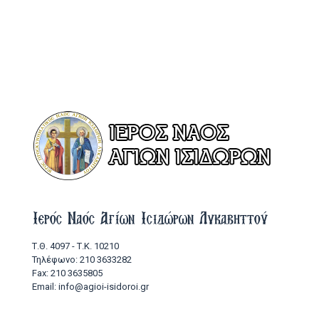
Ιερός Ναός Αγίων Ισιδώρων Λυκαβηττού
Τ.Θ. 4097 - Τ.Κ. 10210
Τηλέφωνο: 210 3633282
Fax: 210 3635805
Email: info@agioi-isidoroi.gr