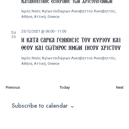
Κατανυκτικός εσπερινός των Χριστουγέννων
Ιερός Ναός Αγίων Ισιδώρων Λυκαβηττού
Λυκαβηττός,
Αθήνα, Αττική, Greece
25/12/2021 @ 06:00
-
11:00
Σα
25
Η ΚΑΤΑ ΣΑΡΚΑ ΓΕΝΝΗΣΙΣ ΤΟΥ ΚΥΡΙΟΥ ΚΑΙ
ΘΕΟΥ ΚΑΙ ΣΩΤΗΡΟΣ ΗΜΩΝ ΙΗΣΟΥ ΧΡΙΣΤΟΥ
Ιερός Ναός Αγίων Ισιδώρων Λυκαβηττού
Λυκαβηττός,
Αθήνα, Αττική, Greece
Εκδηλώσεις
Εκ
Previous
Today
Next
Subscribe to calendar