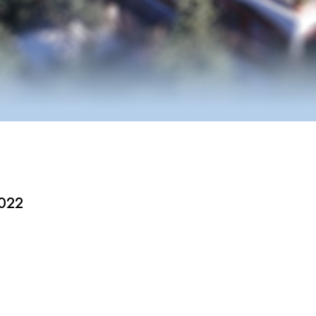
ς
022