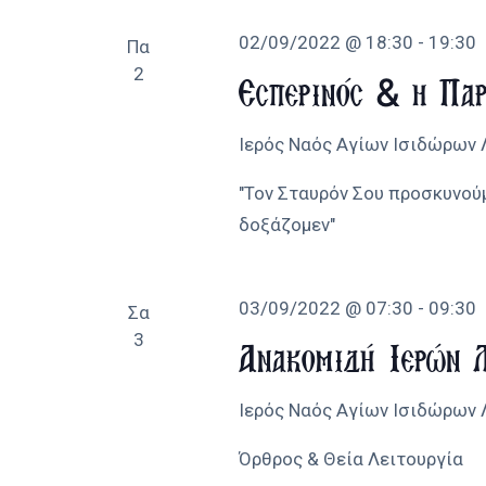
02/09/2022 @ 18:30
-
19:30
Πα
2
Εσπερινός & η Παρ
Ιερός Ναός Αγίων Ισιδώρων
"Τον Σταυρόν Σου προσκυνούμ
δοξάζομεν"
03/09/2022 @ 07:30
-
09:30
Σα
3
Ανακομιδή Ιερών 
Ιερός Ναός Αγίων Ισιδώρων
Όρθρος & Θεία Λειτουργία