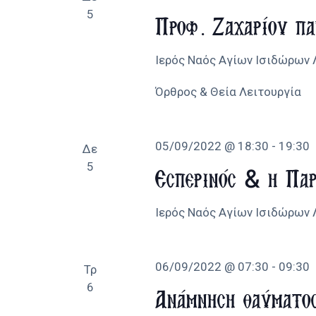
5
Προφ. Ζαχαρίου π
Ιερός Ναός Αγίων Ισιδώρων
Όρθρος & Θεία Λειτουργία
05/09/2022 @ 18:30
-
19:30
Δε
5
Εσπερινός & η Παρ
Ιερός Ναός Αγίων Ισιδώρων
06/09/2022 @ 07:30
-
09:30
Τρ
6
Ανάμνηση θαύματο