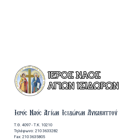
Ιερός Ναός Αγίων Ισιδώρων Λυκαβηττού
Τ.Θ. 4097 - Τ.Κ. 10210
Τηλέφωνο: 210 3633282
Fax: 210 3635805