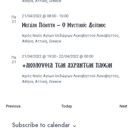
Αθήνα, Αττική, Greece
21/04/2022 @ 08:00
-
10:00
Πε
21
Μεγάλη Πέμπτη – Ο Μυστικός Δείπνος
Ιερός Ναός Αγίων Ισιδώρων Λυκαβηττού
Λυκαβηττός,
Αθήνα, Αττική, Greece
21/04/2022 @ 19:30
-
22/04/2022 @ 00:00
Πε
21
+ΑΚΟΛΟΥΘΙΑ ΤΩΝ ΑΧΡΑΝΤΩΝ ΠΑΘΩΝ
Ιερός Ναός Αγίων Ισιδώρων Λυκαβηττού
Λυκαβηττός,
Αθήνα, Αττική, Greece
Εκδηλώσεις
Εκ
Previous
Today
Next
Subscribe to calendar