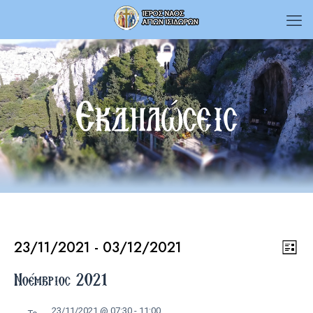
Εκδηλώσεις
23/11/2021
 - 
03/12/2021
Εκδηλώσεις
Εκδ
Vie
List
Select
Vie
date.
Νοέμβριος 2021
Navi
Nav
23/11/2021 @ 07:30
-
11:00