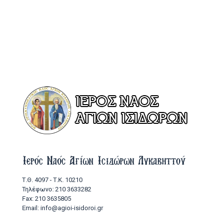
Ιερός Ναός Αγίων Ισιδώρων Λυκαβηττού
Τ.Θ. 4097 - Τ.Κ. 10210
Τηλέφωνο: 210 3633282
Fax: 210 3635805
Email: info@agioi-isidoroi.gr