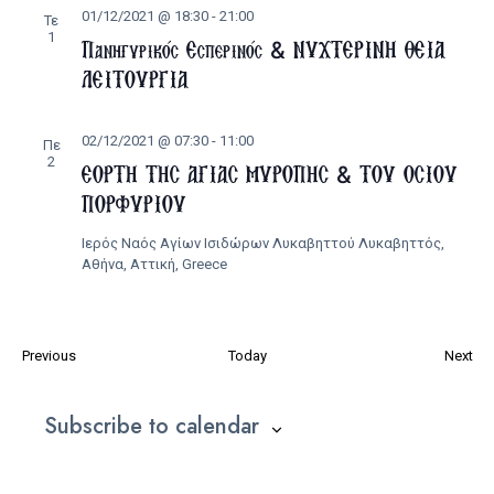
01/12/2021 @ 18:30
-
21:00
Τε
1
Πανηγυρικός Εσπερινός & ΝΥΧΤΕΡΙΝΗ ΘΕΙΑ
ΛΕΙΤΟΥΡΓΙΑ
02/12/2021 @ 07:30
-
11:00
Πε
2
ΕΟΡΤΗ ΤΗΣ ΑΓΙΑΣ ΜΥΡΟΠΗΣ & ΤΟΥ ΟΣΙΟΥ
ΠΟΡΦΥΡΙΟΥ
Ιερός Ναός Αγίων Ισιδώρων Λυκαβηττού
Λυκαβηττός,
Αθήνα, Αττική, Greece
Εκδηλώσεις
Εκ
Previous
Today
Next
Subscribe to calendar