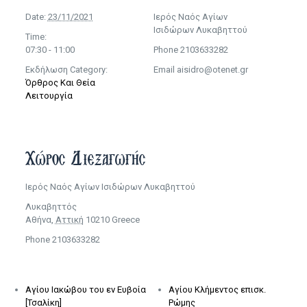
Date:
23/11/2021
Ιερός Ναός Αγίων
Ισιδώρων Λυκαβηττού
Time:
07:30 - 11:00
Phone
2103633282
Εκδήλωση Category:
Email
aisidro@otenet.gr
Όρθρος Και Θεία
Λειτουργία
Χώρος Διεξαγωγής
Ιερός Ναός Αγίων Ισιδώρων Λυκαβηττού
Λυκαβηττός
Αθήνα
,
Αττική
10210
Greece
Phone
2103633282
Αγίου Ιακώβου του εν Ευβοία
Αγίου Κλήμεντος επισκ.
[Τσαλίκη]
Ρώμης