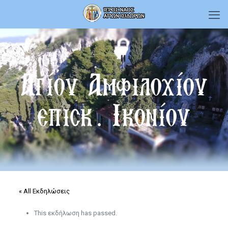
Αγίου Αμφιλοχίου
επισκ. Ικονίου
« All Εκδηλώσεις
This εκδήλωση has passed.