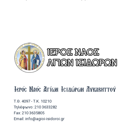
Ιερός Ναός Αγίων Ισιδώρων Λυκαβηττού
Τ.Θ. 4097 - Τ.Κ. 10210
Τηλέφωνο: 210 3633282
Fax: 210 3635805
Email: info@agioi-isidoroi.gr