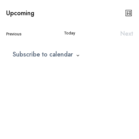
Upcoming
Εκδ
Vie
List
Select
Vie
date.
Navi
Nav
Next
Today
Εκδηλώσεις
Previous
Εκδη
Subscribe to calendar