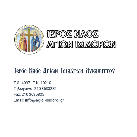
Ιερός Ναός Αγίων Ισιδώρων Λυκαβηττού
Τ.Θ. 4097 - Τ.Κ. 10210
Τηλέφωνο: 210 3633282
Fax: 210 3635805
Email: info@agioi-isidoroi.gr