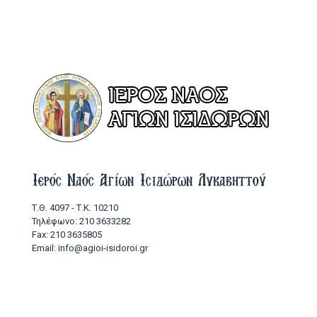
Ιερός Ναός Αγίων Ισιδώρων Λυκαβηττού
Τ.Θ. 4097 - Τ.Κ. 10210
Τηλέφωνο: 210 3633282
Fax: 210 3635805
Email: info@agioi-isidoroi.gr