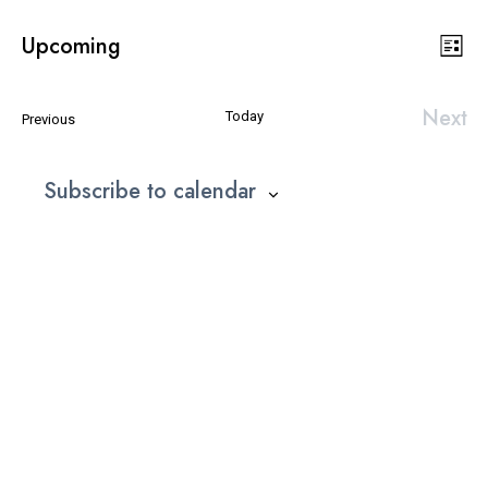
Upcoming
Εκδ
Vie
List
Select
Vie
date.
Navi
Nav
Next
Today
Εκδηλώσεις
Previous
Εκδη
Subscribe to calendar