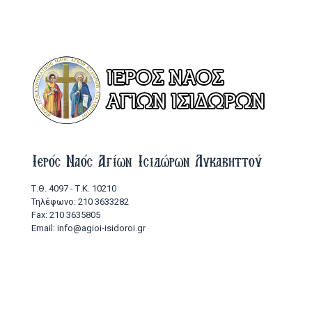
Ιερός Ναός Αγίων Ισιδώρων Λυκαβηττού
Τ.Θ. 4097 - Τ.Κ. 10210
Τηλέφωνο: 210 3633282
Fax: 210 3635805
Email: info@agioi-isidoroi.gr