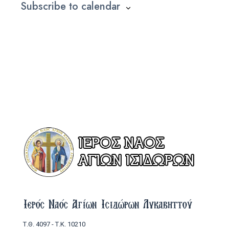
Subscribe to calendar
Ιερός Ναός Αγίων Ισιδώρων Λυκαβηττού
Τ.Θ. 4097 - Τ.Κ. 10210