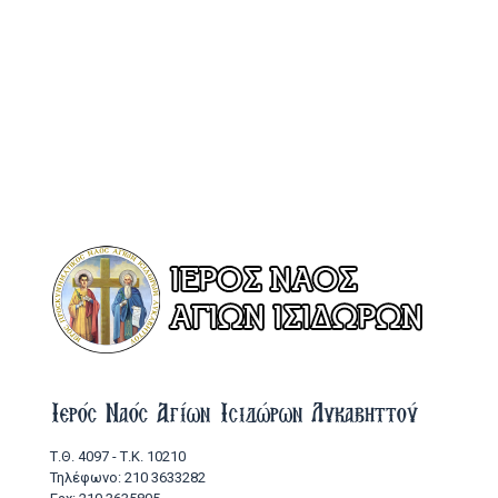
Ιερός Ναός Αγίων Ισιδώρων Λυκαβηττού
Τ.Θ. 4097 - Τ.Κ. 10210
Τηλέφωνο: 210 3633282