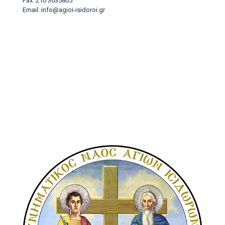
Fax: 210 3635805
Email: info@agioi-isidoroi.gr