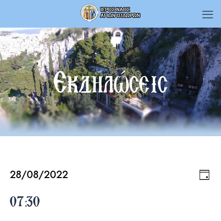
Εκδηλώσεις
28/08/2022
Εκδηλώσεις
Εκδ
Vie
Day
Select
Vie
date.
07:30
Navi
for
Nav