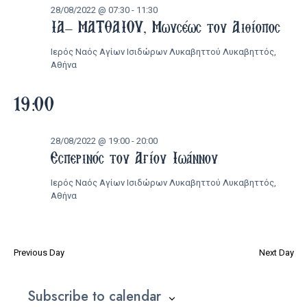
28/08/2022 @ 07:30
-
11:30
28/08/2022
ΙΑ’ ΜΑΤΘΑΙΟΥ, Μωυσέως του Αιθίοπος
Ιερός Ναός Αγίων Ισιδώρων Λυκαβηττού
Λυκαβηττός,
Αθήνα
19:00
28/08/2022 @ 19:00
-
20:00
Εσπερινός του Αγίου Ιωάννου
Ιερός Ναός Αγίων Ισιδώρων Λυκαβηττού
Λυκαβηττός,
Αθήνα
Previous Day
Next Day
Subscribe to calendar