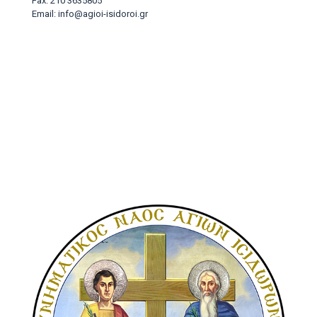
Fax: 210 3635805
Email: info@agioi-isidoroi.gr