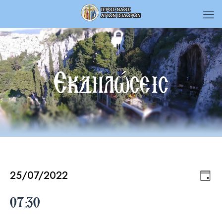
Εκδηλώσεις
25/07/2022
Εκδηλώσεις
Εκδ
Vie
Day
Select
Vie
date.
07:30
Navi
for
Nav