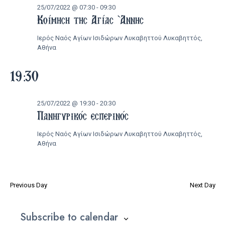
25/07/2022 @ 07:30
-
09:30
25/07/2022
Κοίμηση της Αγίας Άννης
Ιερός Ναός Αγίων Ισιδώρων Λυκαβηττού
Λυκαβηττός,
Αθήνα
19:30
25/07/2022 @ 19:30
-
20:30
Πανηγυρικός εσπερινός
Ιερός Ναός Αγίων Ισιδώρων Λυκαβηττού
Λυκαβηττός,
Αθήνα
Previous Day
Next Day
Subscribe to calendar