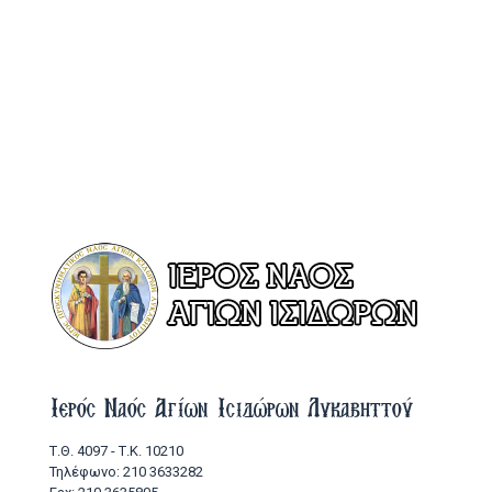
Ιερός Ναός Αγίων Ισιδώρων Λυκαβηττού
Τ.Θ. 4097 - Τ.Κ. 10210
Τηλέφωνο: 210 3633282