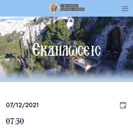
Εκδηλώσεις
07/12/2021
Εκδηλώσεις
Εκδ
Vie
Day
Select
Vie
date.
07:30
Navi
for
Nav