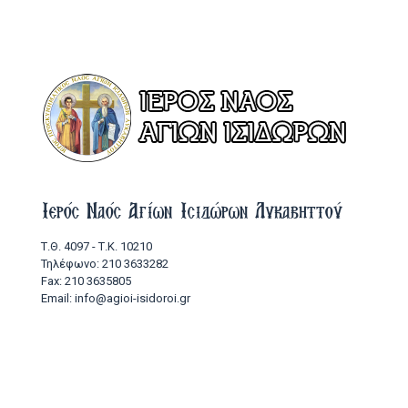
Ιερός Ναός Αγίων Ισιδώρων Λυκαβηττού
Τ.Θ. 4097 - Τ.Κ. 10210
Τηλέφωνο: 210 3633282
Fax: 210 3635805
Email: info@agioi-isidoroi.gr