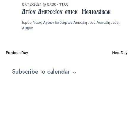
07/12/2021 @ 07:30
-
11:00
07/12/2021
Αγίου Αμβροσίου επισκ. Μεδιολάνων
Ιερός Ναός Αγίων Ισιδώρων Λυκαβηττού
Λυκαβηττός,
Αθήνα
Previous Day
Next Day
Subscribe to calendar