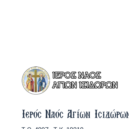
Ιερός Ναός Αγίων Ισιδώρω