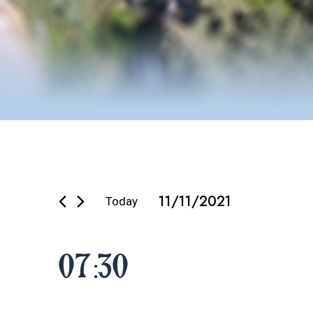
Εκδηλώσει
11/11/2021
Today
Select
date.
07:30
for