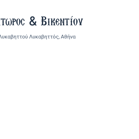
21
κτωρος & Βικεντίου
 Λυκαβηττού
Λυκαβηττός, Αθήνα