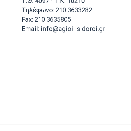
Τ.Θ. 4097 - Τ.Κ. 10210
Τηλέφωνο: 210 3633282
Fax: 210 3635805
Email: info@agioi-isidoroi.gr