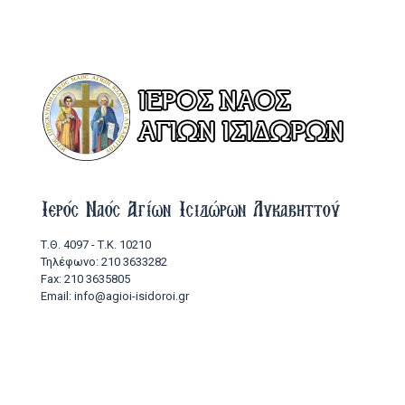
Ιερός Ναός Αγίων Ισιδώρων Λυκαβηττού
Τ.Θ. 4097 - Τ.Κ. 10210
Τηλέφωνο: 210 3633282
Fax: 210 3635805
Email: info@agioi-isidoroi.gr