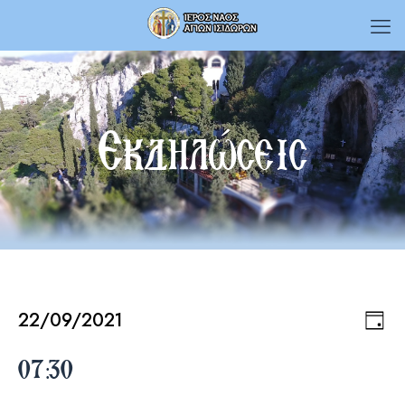
Εκδηλώσεις
22/09/2021
Εκδηλώσεις
Εκδ
Vie
Day
Select
Vie
date.
07:30
Navi
for
Nav