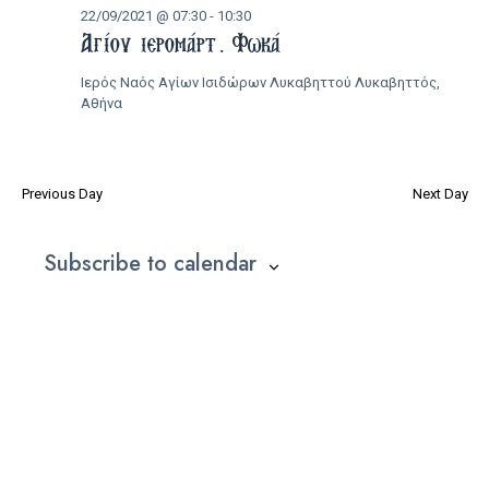
22/09/2021 @ 07:30
-
10:30
22/09/2021
Αγίου ιερομάρτ. Φωκά
Ιερός Ναός Αγίων Ισιδώρων Λυκαβηττού
Λυκαβηττός,
Αθήνα
Previous Day
Next Day
Subscribe to calendar