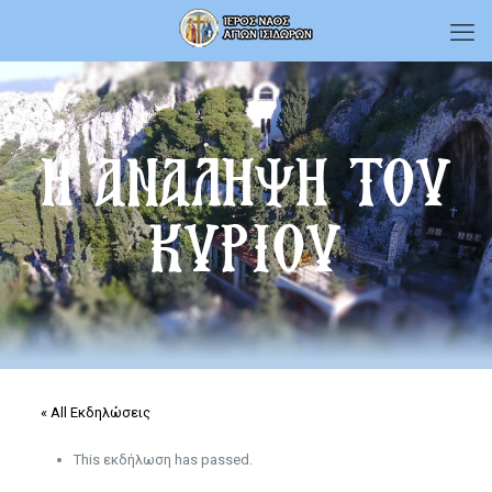
Η ΑΝΑΛΗΨΗ ΤΟΥ
ΚΥΡΙΟΥ
« All Εκδηλώσεις
This εκδήλωση has passed.