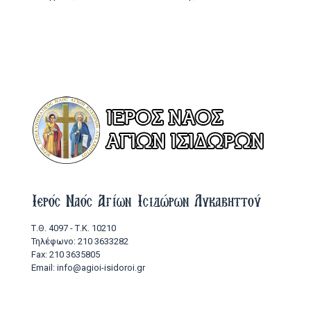
Ιερός Ναός Αγίων Ισιδώρων Λυκαβηττού
Τ.Θ. 4097 - Τ.Κ. 10210
Τηλέφωνο: 210 3633282
Fax: 210 3635805
Email: info@agioi-isidoroi.gr