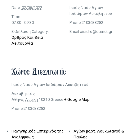
Date:
02/06/2022
Ιερός Ναός Αγίων
Ισιδώρων Λυκαβηττού
Time:
07:30 - 09:30
Phone
2103633282
Εκδήλωση Category:
Email
aisidro@otenet.gr
Όρθρος Και Θεία
Λειτουργία
Χώρος Διεξαγωγής
Ιερός Ναός Αγίων Ισιδώρων Λυκαβηττού
Λυκαβηττός
Αθήνα
,
Αττική
10210
Greece
+ Google Map
Phone
2103633282
Πανηγυρικός Εσπερινός της
Αγίων μαρτ. Λουκιλιανού &
Αναλήψεως
Παύλης