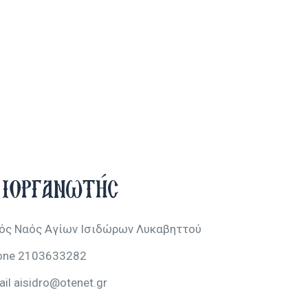
ιοργανωτής
ρός Ναός Αγίων Ισιδώρων Λυκαβηττού
one
2103633282
ail
aisidro@otenet.gr