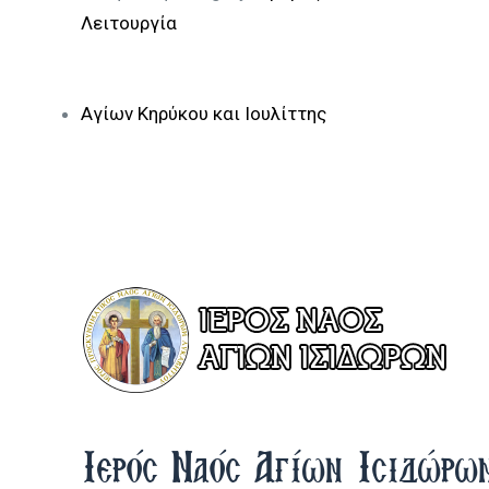
Λειτουργία
Αγίων Κηρύκου και Ιουλίττης
Ιερός Ναός Αγίων Ισιδώρω