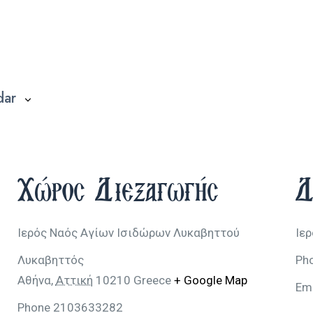
dar
Χώρος Διεξαγωγής
Δ
Ιερός Ναός Αγίων Ισιδώρων Λυκαβηττού
Ιε
Λυκαβηττός
Ph
Αθήνα
,
Αττική
10210
Greece
+ Google Map
Em
Phone
2103633282