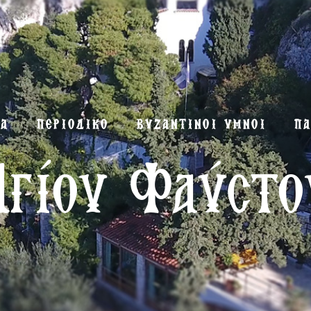
ΜΑ
ΠΕΡΙΟΔΙΚΟ
ΒΥΖΑΝΤΙΝΟΙ ΥΜΝΟΙ
ΠΑ
Αγίου Φαύστο