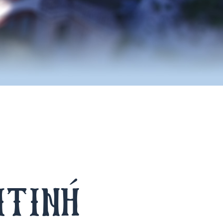
ιτινή