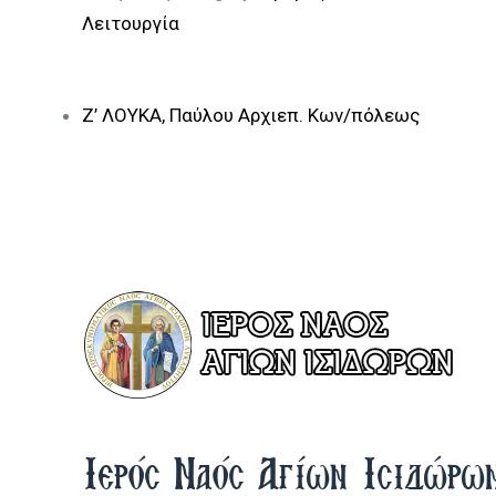
Λειτουργία
Ζ’ ΛΟΥΚΑ, Παύλου Αρχιεπ. Κων/πόλεως
Ιερός Ναός Αγίων Ισιδώρω