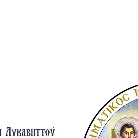
ν Λυκαβηττού