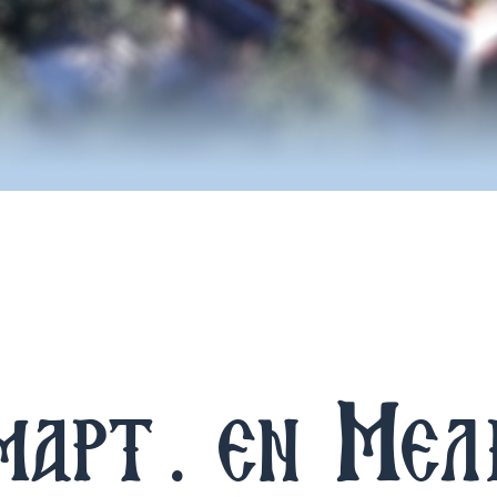
μαρτ. εν Μελ