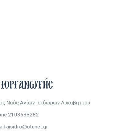
ιοργανωτής
ρός Ναός Αγίων Ισιδώρων Λυκαβηττού
one
2103633282
ail
aisidro@otenet.gr