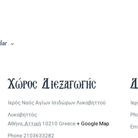
dar
Χώρος Διεξαγωγής
Δ
Ιερός Ναός Αγίων Ισιδώρων Λυκαβηττού
Ιε
Λυκαβηττός
Ph
Αθήνα
,
Αττική
10210
Greece
+ Google Map
Em
Phone
2103633282