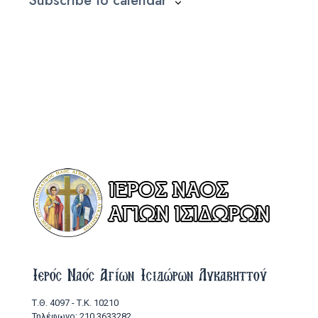
Subscribe to calendar
Ιερός Ναός Αγίων Ισιδώρων Λυκαβηττού
Τ.Θ. 4097 - Τ.Κ. 10210
Τηλέφωνο: 210 3633282