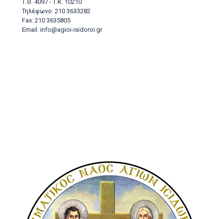
Τ.Θ. 4097 - Τ.Κ. 10210
Τηλέφωνο: 210 3633282
Fax: 210 3635805
Email: info@agioi-isidoroi.gr