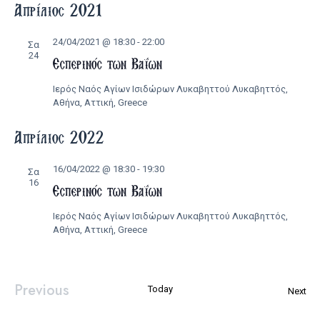
date.
Απρίλιος 2021
Navi
Nav
24/04/2021 @ 18:30
-
22:00
Σα
24
Εσπερινός των Βαΐων
Ιερός Ναός Αγίων Ισιδώρων Λυκαβηττού
Λυκαβηττός,
Αθήνα, Αττική, Greece
Απρίλιος 2022
16/04/2022 @ 18:30
-
19:30
Σα
16
Εσπερινός των Βαΐων
Ιερός Ναός Αγίων Ισιδώρων Λυκαβηττού
Λυκαβηττός,
Αθήνα, Αττική, Greece
Previous
Today
Εκ
Next
Εκδηλώσεις