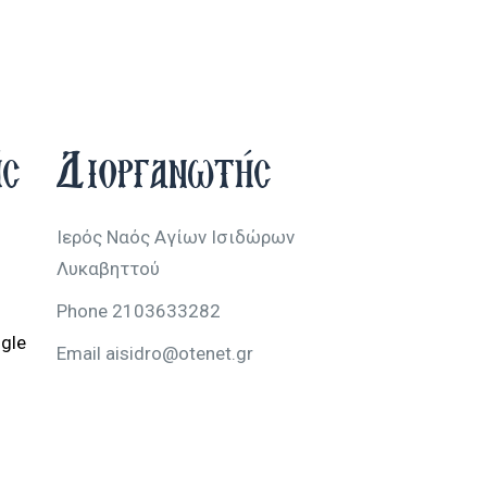
ής
Διοργανωτής
Ιερός Ναός Αγίων Ισιδώρων
Λυκαβηττού
Phone
2103633282
gle
Email
aisidro@otenet.gr