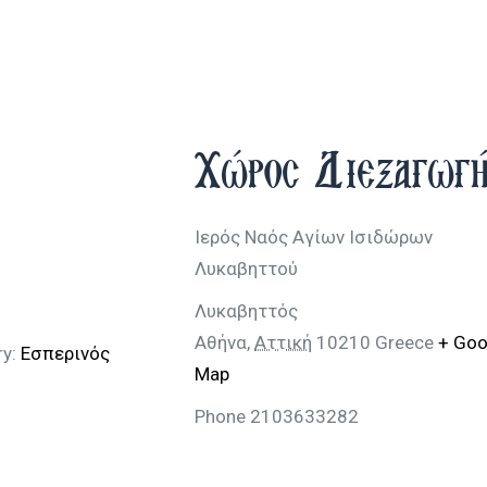
Χώρος Διεξαγωγ
Ιερός Ναός Αγίων Ισιδώρων
Λυκαβηττού
Λυκαβηττός
Αθήνα
,
Αττική
10210
Greece
+ Goo
y:
Εσπερινός
Map
Phone
2103633282