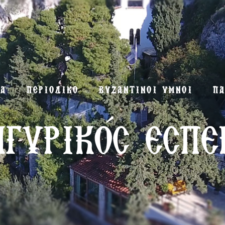
ΜΑ
ΠΕΡΙΟΔΙΚΟ
ΒΥΖΑΝΤΙΝΟΙ ΥΜΝΟΙ
ΠΑ
γυρικός εσπε