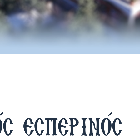
ς εσπερινός