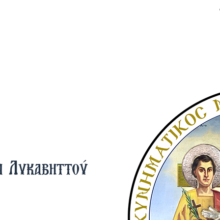
ν Λυκαβηττού