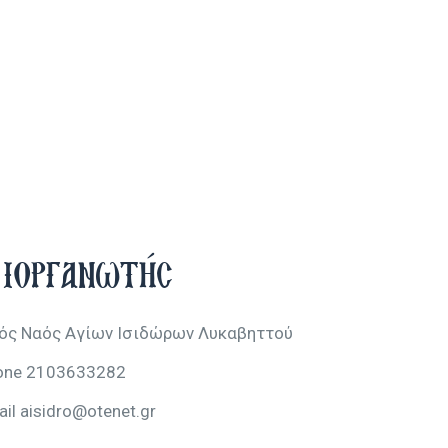
ιοργανωτής
ρός Ναός Αγίων Ισιδώρων Λυκαβηττού
one
2103633282
ail
aisidro@otenet.gr