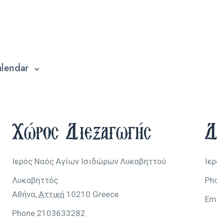
alendar
Χώρος Διεξαγωγής
Δ
Ιερός Ναός Αγίων Ισιδώρων Λυκαβηττού
Ιε
Λυκαβηττός
Ph
Αθήνα
,
Αττική
10210
Greece
Em
Phone
2103633282