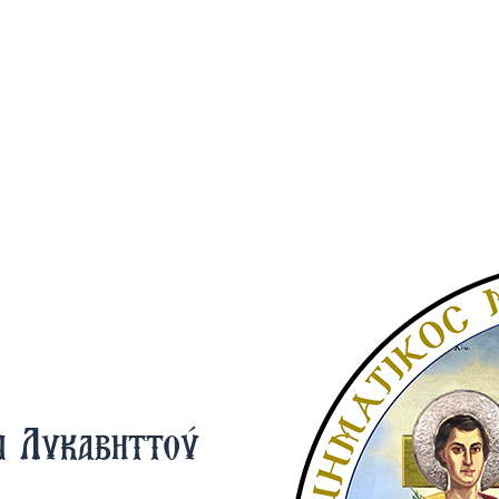
ν Λυκαβηττού