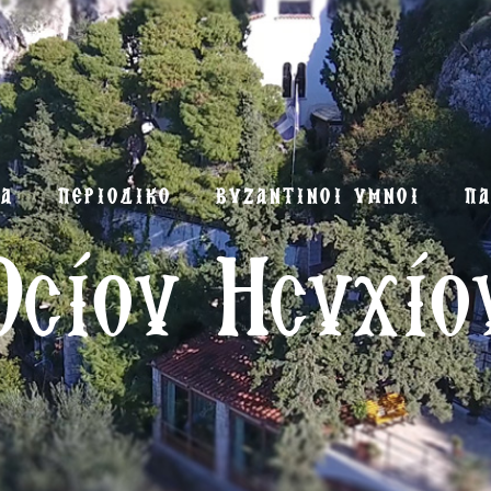
ΜΑ
ΠΕΡΙΟΔΙΚΟ
ΒΥΖΑΝΤΙΝΟΙ ΥΜΝΟΙ
ΠΑ
Οσίου Ησυχίο