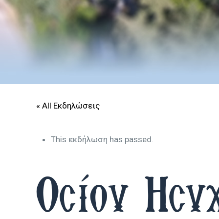
« All Εκδηλώσεις
This εκδήλωση has passed.
Οσίου Ησυ