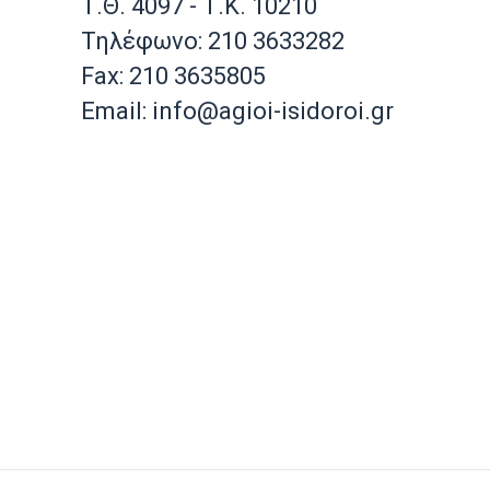
Τ.Θ. 4097 - Τ.Κ. 10210
Τηλέφωνο: 210 3633282
Fax: 210 3635805
Email: info@agioi-isidoroi.gr