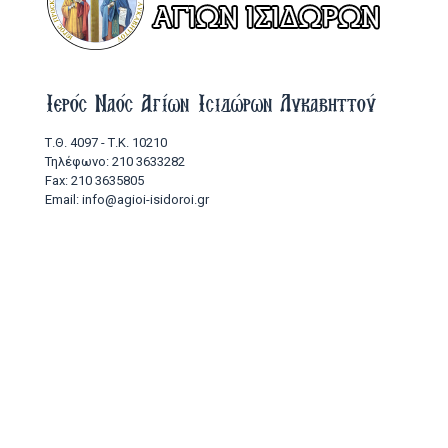
Ιερός Ναός Αγίων Ισιδώρων Λυκαβηττού
Τ.Θ. 4097 - Τ.Κ. 10210
Τηλέφωνο: 210 3633282
Fax: 210 3635805
Email: info@agioi-isidoroi.gr