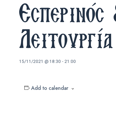
Εσπερινός
Λειτουργία
15/11/2021 @ 18:30
-
21:00
Add to calendar