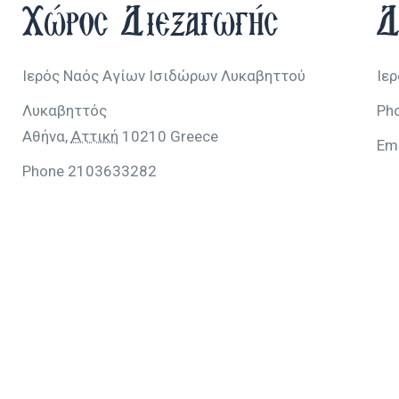
Χώρος Διεξαγωγής
Δ
Ιερός Ναός Αγίων Ισιδώρων Λυκαβηττού
Ιε
Λυκαβηττός
Ph
Αθήνα
,
Αττική
10210
Greece
Em
Phone
2103633282