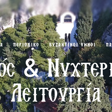
ΜΑ
ΠΕΡΙΟΔΙΚΟ
ΒΥΖΑΝΤΙΝΟΙ ΥΜΝΟΙ
ΠΑ
ός & Νυχτερ
Λειτουργία