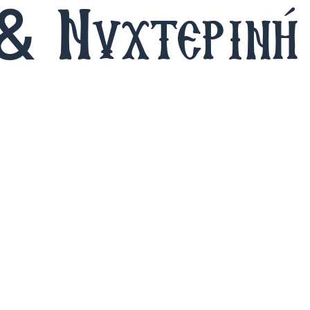
 & Νυχτερινή