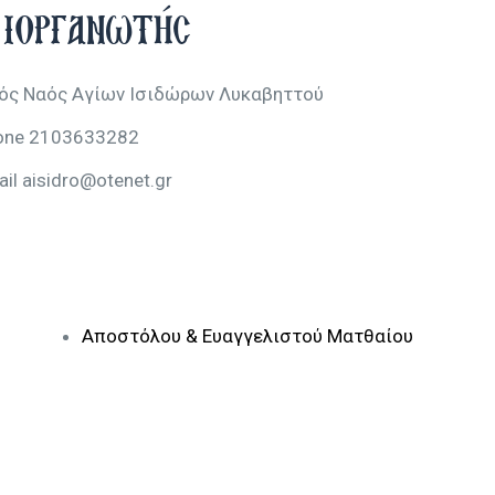
ιοργανωτής
ρός Ναός Αγίων Ισιδώρων Λυκαβηττού
one
2103633282
ail
aisidro@otenet.gr
Αποστόλου & Ευαγγελιστού Ματθαίου