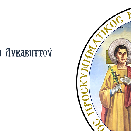
ν Λυκαβηττού