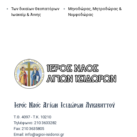
Των δικαίων Θεοπατόρων
Μηνοδώρας, Μητροδώρας &
Ιωακείμ & Άννης
Νυμφοδώρας
Ιερός Ναός Αγίων Ισιδώρων Λυκαβηττού
Τ.Θ. 4097 - Τ.Κ. 10210
Τηλέφωνο: 210 3633282
Fax: 210 3635805
Email: info@agioi-isidoroi.gr