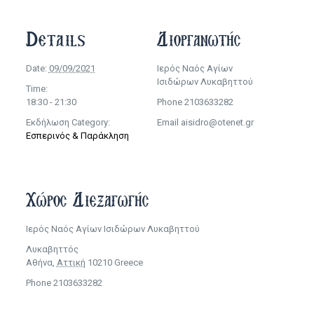
Details
Διοργανωτής
Date:
09/09/2021
Ιερός Ναός Αγίων
Ισιδώρων Λυκαβηττού
Time:
18:30 - 21:30
Phone
2103633282
Εκδήλωση Category:
Email
aisidro@otenet.gr
Εσπερινός & Παράκληση
Χώρος Διεξαγωγής
Ιερός Ναός Αγίων Ισιδώρων Λυκαβηττού
Λυκαβηττός
Αθήνα
,
Αττική
10210
Greece
Phone
2103633282