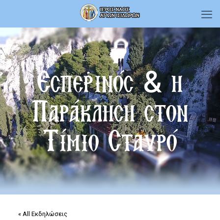
Εσπερινός & η
Παράκληση στον
Τίμιο Σταυρό
« All Εκδηλώσεις