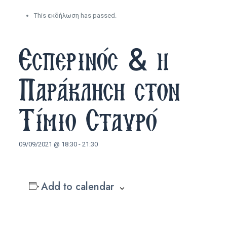
This εκδήλωση has passed.
Εσπερινός & η
Παράκληση στον
Τίμιο Σταυρό
09/09/2021 @ 18:30
-
21:30
Add to calendar