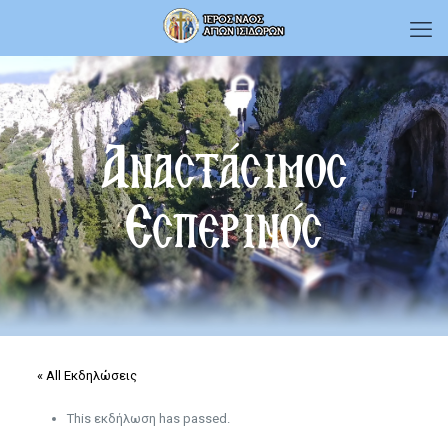
Αναστάσιμος
Εσπερινός
« All Εκδηλώσεις
This εκδήλωση has passed.