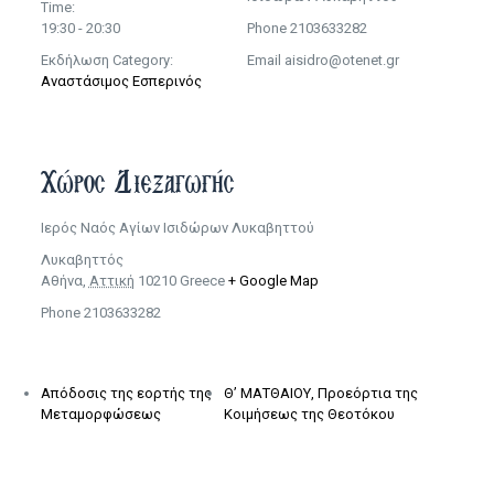
Time:
19:30 - 20:30
Phone
2103633282
Εκδήλωση Category:
Email
aisidro@otenet.gr
Αναστάσιμος Εσπερινός
Χώρος Διεξαγωγής
Ιερός Ναός Αγίων Ισιδώρων Λυκαβηττού
Λυκαβηττός
Αθήνα
,
Αττική
10210
Greece
+ Google Map
Phone
2103633282
Απόδοσις της εορτής της
Θ’ ΜΑΤΘΑΙΟΥ, Προεόρτια της
Μεταμορφώσεως
Κοιμήσεως της Θεοτόκου