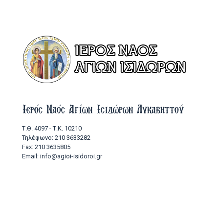
Ιερός Ναός Αγίων Ισιδώρων Λυκαβηττού
Τ.Θ. 4097 - Τ.Κ. 10210
Τηλέφωνο: 210 3633282
Fax: 210 3635805
Email: info@agioi-isidoroi.gr