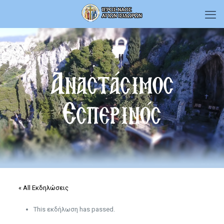
Αναστάσιμος
Εσπερινός
« All Εκδηλώσεις
This εκδήλωση has passed.