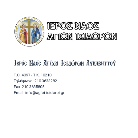
Ιερός Ναός Αγίων Ισιδώρων Λυκαβηττού
Τ.Θ. 4097 - Τ.Κ. 10210
Τηλέφωνο: 210 3633282
Fax: 210 3635805
Email: info@agioi-isidoroi.gr