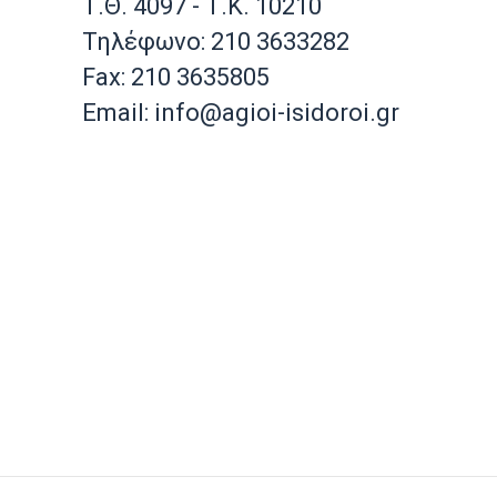
Τ.Θ. 4097 - Τ.Κ. 10210
Τηλέφωνο: 210 3633282
Fax: 210 3635805
Email: info@agioi-isidoroi.gr