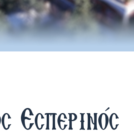
ς Εσπερινός