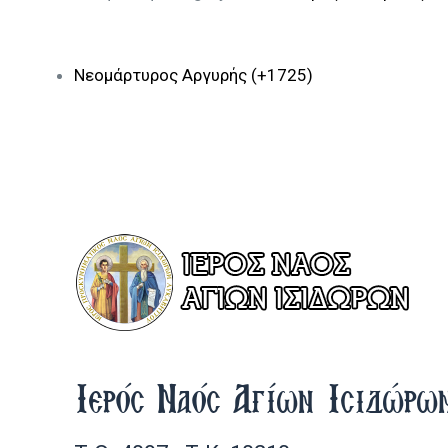
Νεομάρτυρος Αργυρής (+1725)
Ιερός Ναός Αγίων Ισιδώρω