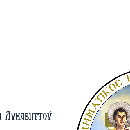
ν Λυκαβηττού