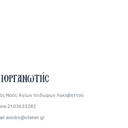
ιοργανωτής
ρός Ναός Αγίων Ισιδώρων Λυκαβηττού
one
2103633282
ail
aisidro@otenet.gr