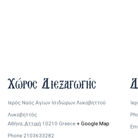
Χώρος Διεξαγωγής
Δ
Ιερός Ναός Αγίων Ισιδώρων Λυκαβηττού
Ιε
Λυκαβηττός
Ph
Αθήνα
,
Αττική
10210
Greece
+ Google Map
Em
Phone
2103633282