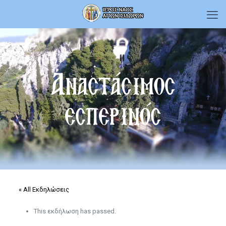
Αναστάσιμος
εσπερινός
« All Εκδηλώσεις
This εκδήλωση has passed.