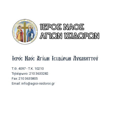
Ιερός Ναός Αγίων Ισιδώρων Λυκαβηττού
Τ.Θ. 4097 - Τ.Κ. 10210
Τηλέφωνο: 210 3633282
Fax: 210 3635805
Email: info@agioi-isidoroi.gr