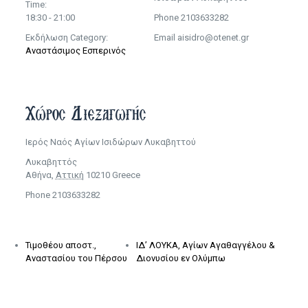
Time:
18:30 - 21:00
Phone
2103633282
Εκδήλωση Category:
Email
aisidro@otenet.gr
Αναστάσιμος Εσπερινός
Χώρος Διεξαγωγής
Ιερός Ναός Αγίων Ισιδώρων Λυκαβηττού
Λυκαβηττός
Αθήνα
,
Αττική
10210
Greece
Phone
2103633282
Τιμοθέου αποστ.,
ΙΔ’ ΛΟΥΚΑ, Αγίων Αγαθαγγέλου &
Αναστασίου του Πέρσου
Διονυσίου εν Ολύμπω