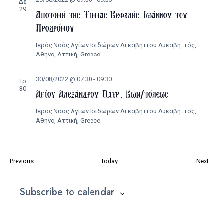
Δε
29
Αποτομή της Τίμιας Κεφαλής Ιωάννου του
Προδρόμου
Ιερός Ναός Αγίων Ισιδώρων Λυκαβηττού
Λυκαβηττός,
Αθήνα, Αττική, Greece
30/08/2022 @ 07:30
-
09:30
Τρ
30
Αγίου Αλεξάνδρου Πατρ. Κων/πόλεως
Ιερός Ναός Αγίων Ισιδώρων Λυκαβηττού
Λυκαβηττός,
Αθήνα, Αττική, Greece
Εκδηλώσεις
Εκ
Previous
Today
Next
Subscribe to calendar