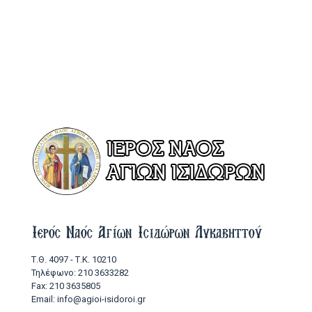
Ιερός Ναός Αγίων Ισιδώρων Λυκαβηττού
Τ.Θ. 4097 - Τ.Κ. 10210
Τηλέφωνο: 210 3633282
Fax: 210 3635805
Email: info@agioi-isidoroi.gr